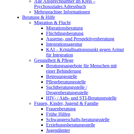
Alle Ansprechpartner im Kreis –
Psychosoziales Adressbuch
Mehrsprachige Informationen
Beratung & Hilfe
Migration & Flucht
Migrationsberatung
Flüchtlingsberatung
Ausreise- und Perspektivenberatung
Integrationsagentur
KAI – Kristallisationspunkt gegen Armut
für Integration
Gesundheit & Pflege
Beratungsangebote für Menschen mit
einer Behinderung
Betreuungsstelle
Pflegeberatungsstelle
Suchtberatungsstelle /
Drogenberatungsstelle
HIV- / Aids- und STI-Beratungsstelle
Frauen, Kinder, Jugend & Familie
Frauenberatung
Frühe Hilfen
Schwangerschafts-beratungsstelle
Erziehungsberatungsstelle
Jugendämter