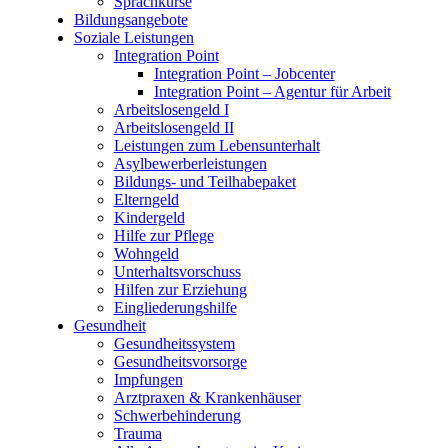
Sprachkurse
Bildungsangebote
Soziale Leistungen
Integration Point
Integration Point – Jobcenter
Integration Point – Agentur für Arbeit
Arbeitslosengeld I
Arbeitslosengeld II
Leistungen zum Lebensunterhalt
Asylbewerberleistungen
Bildungs- und Teilhabepaket
Elterngeld
Kindergeld
Hilfe zur Pflege
Wohngeld
Unterhaltsvorschuss
Hilfen zur Erziehung
Eingliederungshilfe
Gesundheit
Gesundheitssystem
Gesundheitsvorsorge
Impfungen
Arztpraxen & Krankenhäuser
Schwerbehinderung
Trauma