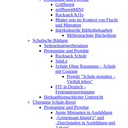
Griffbereit
griffbereitMINI
Rucksack KiTa
Mutter sein im Kontext von Flucht
und Migration
Interkulturelle Bibliotheksarbeit
Mehrsprachige Bücherkiste
Schulische Bildung
Seiteneinsteigerberatung
Programme und Projekte
Rucksack Schule
SmiLe
Schule Ohne Rassismus – Schule
mit Courage
Projekt "Schule gestalten –
Vielfalt leben"
FIT in Deutsch –
Ferienintensivtraining
Herkunftssprachlicher Unterricht
Übergang Schule-Beruf
Programme und Projekte
Junge Migranten in Ausbildung
„Gemeinsam klappt’s“ und
„Durchstarten in Ausbildung und
Arbeit“