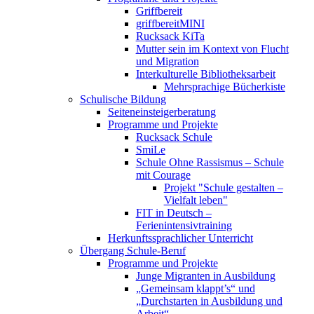
Griffbereit
griffbereitMINI
Rucksack KiTa
Mutter sein im Kontext von Flucht
und Migration
Interkulturelle Bibliotheksarbeit
Mehrsprachige Bücherkiste
Schulische Bildung
Seiteneinsteigerberatung
Programme und Projekte
Rucksack Schule
SmiLe
Schule Ohne Rassismus – Schule
mit Courage
Projekt "Schule gestalten –
Vielfalt leben"
FIT in Deutsch –
Ferienintensivtraining
Herkunftssprachlicher Unterricht
Übergang Schule-Beruf
Programme und Projekte
Junge Migranten in Ausbildung
„Gemeinsam klappt’s“ und
„Durchstarten in Ausbildung und
Arbeit“