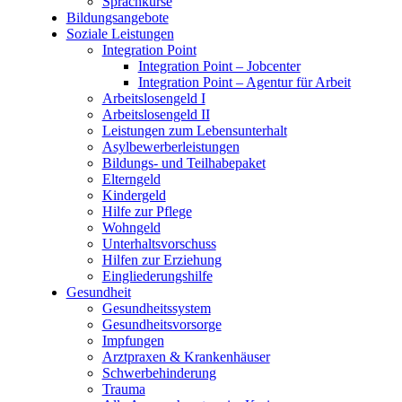
Sprachkurse
Bildungsangebote
Soziale Leistungen
Integration Point
Integration Point – Jobcenter
Integration Point – Agentur für Arbeit
Arbeitslosengeld I
Arbeitslosengeld II
Leistungen zum Lebensunterhalt
Asylbewerberleistungen
Bildungs- und Teilhabepaket
Elterngeld
Kindergeld
Hilfe zur Pflege
Wohngeld
Unterhaltsvorschuss
Hilfen zur Erziehung
Eingliederungshilfe
Gesundheit
Gesundheitssystem
Gesundheitsvorsorge
Impfungen
Arztpraxen & Krankenhäuser
Schwerbehinderung
Trauma