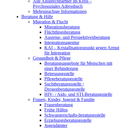
Alle Ansprechpartner im Kreis –
Psychosoziales Adressbuch
Mehrsprachige Informationen
Beratung & Hilfe
Migration & Flucht
Migrationsberatung
Flüchtlingsberatung
Ausreise- und Perspektivenberatung
Integrationsagentur
KAI – Kristallisationspunkt gegen Armut
für Integration
Gesundheit & Pflege
Beratungsangebote für Menschen mit
einer Behinderung
Betreuungsstelle
Pflegeberatungsstelle
Suchtberatungsstelle /
Drogenberatungsstelle
HIV- / Aids- und STI-Beratungsstelle
Frauen, Kinder, Jugend & Familie
Frauenberatung
Frühe Hilfen
Schwangerschafts-beratungsstelle
Erziehungsberatungsstelle
Jugendämter