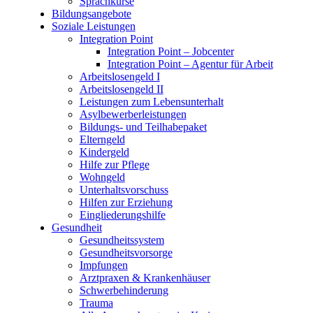
Sprachkurse
Bildungsangebote
Soziale Leistungen
Integration Point
Integration Point – Jobcenter
Integration Point – Agentur für Arbeit
Arbeitslosengeld I
Arbeitslosengeld II
Leistungen zum Lebensunterhalt
Asylbewerberleistungen
Bildungs- und Teilhabepaket
Elterngeld
Kindergeld
Hilfe zur Pflege
Wohngeld
Unterhaltsvorschuss
Hilfen zur Erziehung
Eingliederungshilfe
Gesundheit
Gesundheitssystem
Gesundheitsvorsorge
Impfungen
Arztpraxen & Krankenhäuser
Schwerbehinderung
Trauma