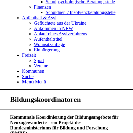
Schulpsychologische Beratungsstelle
Finanzen
Schuldner- / Insolvenzberatungsstelle
Aufenthalt & Asyl
Geflüchtete aus der Ukraine
Ankommen in NRW
Ablauf eines Asylverfahrens
Aufenthaltstitel
Wohnsitzauflage
Einbürgerung
Freizeit
Sport
Vereine
Kommunen
Suche
Menü
Menü
Bildungskoordinatoren
Kommunale Koordinierung der Bildungsangebote für
Neuzugewanderte
–
ein Projekt des
Bundesministeriums für Bildung und Forschung