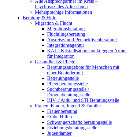
Alle Ansprechpartner im Kreis –
Psychosoziales Adressbuch
Mehrsprachige Informationen
Beratung & Hilfe
Migration & Flucht
Migrationsberatung
Flüchtlingsberatung
Ausreise- und Perspektivenberatung
Integrationsagentur
KAI – Kristallisationspunkt gegen Armut
für Integration
Gesundheit & Pflege
Beratungsangebote für Menschen mit
einer Behinderung
Betreuungsstelle
Pflegeberatungsstelle
Suchtberatungsstelle /
Drogenberatungsstelle
HIV- / Aids- und STI-Beratungsstelle
Frauen, Kinder, Jugend & Familie
Frauenberatung
Frühe Hilfen
Schwangerschafts-beratungsstelle
Erziehungsberatungsstelle
Jugendämter