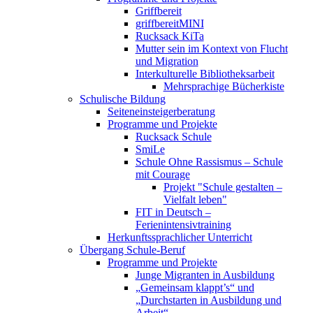
Griffbereit
griffbereitMINI
Rucksack KiTa
Mutter sein im Kontext von Flucht
und Migration
Interkulturelle Bibliotheksarbeit
Mehrsprachige Bücherkiste
Schulische Bildung
Seiteneinsteigerberatung
Programme und Projekte
Rucksack Schule
SmiLe
Schule Ohne Rassismus – Schule
mit Courage
Projekt "Schule gestalten –
Vielfalt leben"
FIT in Deutsch –
Ferienintensivtraining
Herkunftssprachlicher Unterricht
Übergang Schule-Beruf
Programme und Projekte
Junge Migranten in Ausbildung
„Gemeinsam klappt’s“ und
„Durchstarten in Ausbildung und
Arbeit“