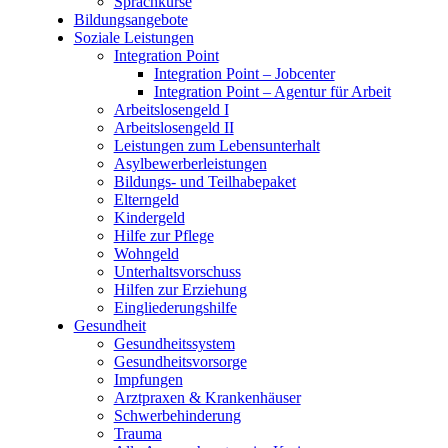
Sprachkurse
Bildungsangebote
Soziale Leistungen
Integration Point
Integration Point – Jobcenter
Integration Point – Agentur für Arbeit
Arbeitslosengeld I
Arbeitslosengeld II
Leistungen zum Lebensunterhalt
Asylbewerberleistungen
Bildungs- und Teilhabepaket
Elterngeld
Kindergeld
Hilfe zur Pflege
Wohngeld
Unterhaltsvorschuss
Hilfen zur Erziehung
Eingliederungshilfe
Gesundheit
Gesundheitssystem
Gesundheitsvorsorge
Impfungen
Arztpraxen & Krankenhäuser
Schwerbehinderung
Trauma