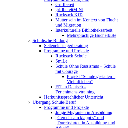
Griffbereit
griffbereitMINI
Rucksack KiTa
Mutter sein im Kontext von Flucht
und Migration
Interkulturelle Bibliotheksarbeit
Mehrsprachige Bücherkiste
Schulische Bildung
Seiteneinsteigerberatung
Programme und Projekte
Rucksack Schule
SmiLe
Schule Ohne Rassismus – Schule
mit Courage
Projekt "Schule gestalten –
Vielfalt leben"
FIT in Deutsch –
Ferienintensivtraining
Herkunftssprachlicher Unterricht
Übergang Schule-Beruf
Programme und Projekte
Junge Migranten in Ausbildung
„Gemeinsam klappt’s“ und
„Durchstarten in Ausbildung und
Arbeit“