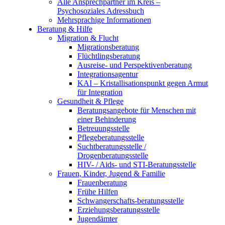
Alle Ansprechpartner im Kreis –
Psychosoziales Adressbuch
Mehrsprachige Informationen
Beratung & Hilfe
Migration & Flucht
Migrationsberatung
Flüchtlingsberatung
Ausreise- und Perspektivenberatung
Integrationsagentur
KAI – Kristallisationspunkt gegen Armut
für Integration
Gesundheit & Pflege
Beratungsangebote für Menschen mit
einer Behinderung
Betreuungsstelle
Pflegeberatungsstelle
Suchtberatungsstelle /
Drogenberatungsstelle
HIV- / Aids- und STI-Beratungsstelle
Frauen, Kinder, Jugend & Familie
Frauenberatung
Frühe Hilfen
Schwangerschafts-beratungsstelle
Erziehungsberatungsstelle
Jugendämter