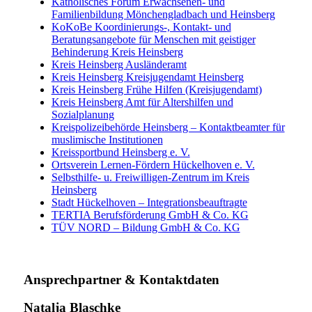
Katholisches Forum Erwachsenen- und
Familienbildung Mönchengladbach und Heinsberg
KoKoBe Koordinierungs-, Kontakt- und
Beratungsangebote für Menschen mit geistiger
Behinderung Kreis Heinsberg
Kreis Heinsberg Ausländeramt
Kreis Heinsberg Kreisjugendamt Heinsberg
Kreis Heinsberg Frühe Hilfen (Kreisjugendamt)
Kreis Heinsberg Amt für Altershilfen und
Sozialplanung
Kreispolizeibehörde Heinsberg – Kontaktbeamter für
muslimische Institutionen
Kreissportbund Heinsberg e. V.
Ortsverein Lernen-Fördern Hückelhoven e. V.
Selbsthilfe- u. Freiwilligen-Zentrum im Kreis
Heinsberg
Stadt Hückelhoven – Integrationsbeauftragte
TERTIA Berufsförderung GmbH & Co. KG
TÜV NORD – Bildung GmbH & Co. KG
Ansprechpartner
&
Kontaktdaten
Natalja Blaschke