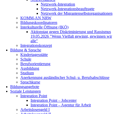
Netzwerk-Integration
Netzwerk-Integrationsbeauftragte
Netzwerk der Migrantenselbstorganisationen
KOMM-AN NRW
Bildungskoordinatoren
Interkulturelle Öffnung (IKÖ)
Aktionstag gegen Diskriminierung und Rassismus
19.05.2026 "Wenn Vielfalt gewinnt, gewinnen wir
alle"
Integrationskonzept
Bildung & Sprache
Kindertagesstätte
Schule
Berufsorientierung
Ausbildung
Studium
Anerkennung ausländischer Schul- u. Berufsabschlüsse
Sprachkurse
Bildungsangebote
Soziale Leistungen
Integration Point
Integration Point – Jobcenter
Integration Point – Agentur für Arbeit
Arbeitslosengeld I