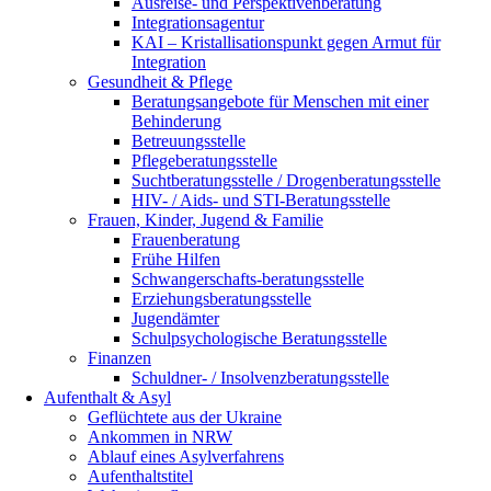
Ausreise- und Perspektivenberatung
Integrationsagentur
KAI – Kristallisationspunkt gegen Armut für
Integration
Gesundheit & Pflege
Beratungsangebote für Menschen mit einer
Behinderung
Betreuungsstelle
Pflegeberatungsstelle
Suchtberatungsstelle / Drogenberatungsstelle
HIV- / Aids- und STI-Beratungsstelle
Frauen, Kinder, Jugend & Familie
Frauenberatung
Frühe Hilfen
Schwangerschafts-beratungsstelle
Erziehungsberatungsstelle
Jugendämter
Schulpsychologische Beratungsstelle
Finanzen
Schuldner- / Insolvenzberatungsstelle
Aufenthalt & Asyl
Geflüchtete aus der Ukraine
Ankommen in NRW
Ablauf eines Asylverfahrens
Aufenthaltstitel