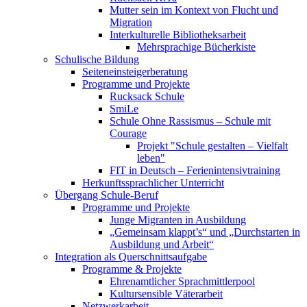
Mutter sein im Kontext von Flucht und
Migration
Interkulturelle Bibliotheksarbeit
Mehrsprachige Bücherkiste
Schulische Bildung
Seiteneinsteigerberatung
Programme und Projekte
Rucksack Schule
SmiLe
Schule Ohne Rassismus – Schule mit
Courage
Projekt "Schule gestalten – Vielfalt
leben"
FIT in Deutsch – Ferienintensivtraining
Herkunftssprachlicher Unterricht
Übergang Schule-Beruf
Programme und Projekte
Junge Migranten in Ausbildung
„Gemeinsam klappt’s“ und „Durchstarten in
Ausbildung und Arbeit“
Integration als Querschnittsaufgabe
Programme & Projekte
Ehrenamtlicher Sprachmittlerpool
Kultursensible Väterarbeit
Netzwerkarbeit