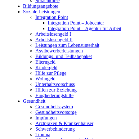
Sprachkurse
Bildungsangebote
Soziale Leistungen
Integration Point
Integration Point – Jobcenter
Integration Point – Agentur für Arbeit
Arbeitslosengeld I
Arbeitslosengeld II
Leistungen zum Lebensunterhalt
Asylbewerberleistungen
Bildungs- und Teilhabepaket
Elterngeld
Kindergeld
Hilfe zur Pflege
Wohngeld
Unterhaltsvorschuss
Hilfen zur Erziehung
Eingliederungshilfe
Gesundheit
Gesundheitssystem
Gesundheitsvorsorge
Impfungen
Arztpraxen & Krankenhäuser
Schwerbehinderung
Trauma