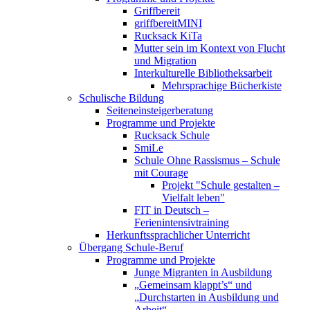
Griffbereit
griffbereitMINI
Rucksack KiTa
Mutter sein im Kontext von Flucht
und Migration
Interkulturelle Bibliotheksarbeit
Mehrsprachige Bücherkiste
Schulische Bildung
Seiteneinsteigerberatung
Programme und Projekte
Rucksack Schule
SmiLe
Schule Ohne Rassismus – Schule
mit Courage
Projekt "Schule gestalten –
Vielfalt leben"
FIT in Deutsch –
Ferienintensivtraining
Herkunftssprachlicher Unterricht
Übergang Schule-Beruf
Programme und Projekte
Junge Migranten in Ausbildung
„Gemeinsam klappt’s“ und
„Durchstarten in Ausbildung und
Arbeit“