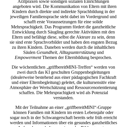
Arztpraxen sowie sonstigen sozialen Einrichtungen
angeboten wird. Die Kommunikation von Eltern mit ihren
Kindern durch direkte und indirekte Sprachbildung in der
jeweiligen Familiensprache steht dabei im Vordergrund und
schafft erste Voraussetzungen für eine solide
Mehrsprachigkeit. Das Programm fördert die ganzheitliche
Entwicklung durch Säugling gerechte Aktivitäten mit den
Eltern und befähigt diese, selbst die Akteure zu sein, denn
sie sind erste Sprachvorbilder und haben den engsten Bezug
zu ihren Kindern. Daneben werden durch die inhaltlichen
Säulen
Gesundheit
,
Alltagsunterstützung
und
Empowerment
Themen der Elternbildung besprochen.
Die wöchentlichen „griffbereitMINI-Treffen“ werden von
zwei durch das KI geschulten Gruppenbegleitungen
(idealerweise bestehend aus einer pädagogischen Fachkraft
und einer Elternbegleitung) geleitet, die kultursensitiv eine
Atmosphäre der Wertschätzung und Ressourcenorientierung
schaffen. Die Mehrsprachigkeit wird als Potenzial
verstanden.
Mit der Teilnahme an einer „griffbereitMINI“-Gruppe
können Familien mit Kindern im ersten Lebensjahr oder
sogar noch in der Schwangerschaft bereits sehr früh erreicht
werden und Informationen über ein gesundes ganzheitliches