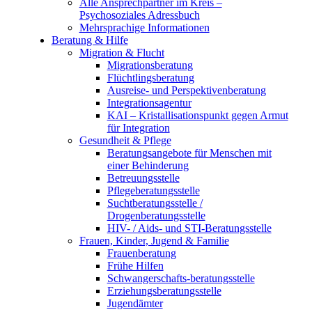
Alle Ansprechpartner im Kreis –
Psychosoziales Adressbuch
Mehrsprachige Informationen
Beratung & Hilfe
Migration & Flucht
Migrationsberatung
Flüchtlingsberatung
Ausreise- und Perspektivenberatung
Integrationsagentur
KAI – Kristallisationspunkt gegen Armut
für Integration
Gesundheit & Pflege
Beratungsangebote für Menschen mit
einer Behinderung
Betreuungsstelle
Pflegeberatungsstelle
Suchtberatungsstelle /
Drogenberatungsstelle
HIV- / Aids- und STI-Beratungsstelle
Frauen, Kinder, Jugend & Familie
Frauenberatung
Frühe Hilfen
Schwangerschafts-beratungsstelle
Erziehungsberatungsstelle
Jugendämter