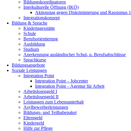
Bildungskoordinatoren
Interkulturelle Öffnung (IKÖ)
Aktionstag gegen Diskriminierung und Rassismus 1
Integrationskonzept
Bildung & Sprache
Kindertagesstätte
Schule
Berufsorientierung
Ausbildung
Studium
Anerkennung ausländischer Schul- u. Berufsabschlüsse
Sprachkurse
Bildungsangebote
Soziale Leistungen
Integration Point
Integration Point – Jobcenter
Integration Point – Agentur für Arbeit
Arbeitslosengeld I
Arbeitslosengeld II
Leistungen zum Lebensunterhalt
Asylbewerberleistungen
Bildungs- und Teilhabepaket
Elterngeld
Kindergeld
Hilfe zur Pflege