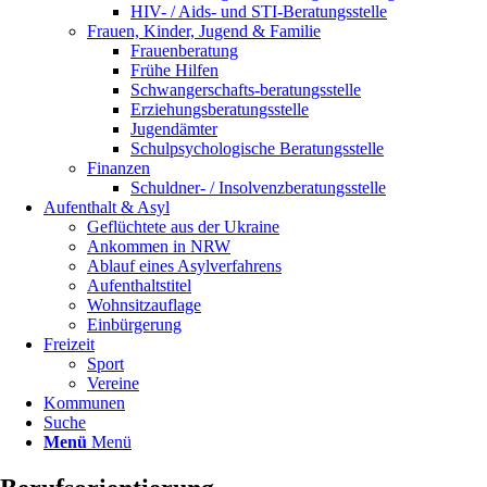
HIV- / Aids- und STI-Beratungsstelle
Frauen, Kinder, Jugend & Familie
Frauenberatung
Frühe Hilfen
Schwangerschafts-beratungsstelle
Erziehungsberatungsstelle
Jugendämter
Schulpsychologische Beratungsstelle
Finanzen
Schuldner- / Insolvenzberatungsstelle
Aufenthalt & Asyl
Geflüchtete aus der Ukraine
Ankommen in NRW
Ablauf eines Asylverfahrens
Aufenthaltstitel
Wohnsitzauflage
Einbürgerung
Freizeit
Sport
Vereine
Kommunen
Suche
Menü
Menü