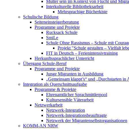
Mutter sein im Kontext von Flucht und Migra
Interkulturelle Bibliotheksarbeit
Mehrsprachige Bücherkiste
Schulische Bildung
Seiteneinsteigerberatung
Programme und Projekte
Rucksack Schule
SmiLe
Schule Ohne Rassismus – Schule mit Courag
Projekt "Schule gestalten – Vielfalt leb
FIT in Deutsch – Ferienintensivtraining
Herkunftssprachlicher Unterricht
Übergang Schule-Beruf
Programme und Projekte
Junge Migranten in Ausbildung
„Gemeinsam klappt’s“ und „Durchstarten in 
Integration als Querschnittsaufgabe
Programme & Projekte
Ehrenamtlicher Sprachmittlerpool
Kultursensible Väterarbeit
Netzwerkarbeit
Netzwerk-Integration
Netzwerk-Integrationsbeauftragte
Netzwerk der Migrantenselbstorganisationen
KOMM-AN NRW