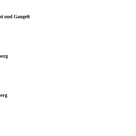
nt und Gangelt
berg
berg