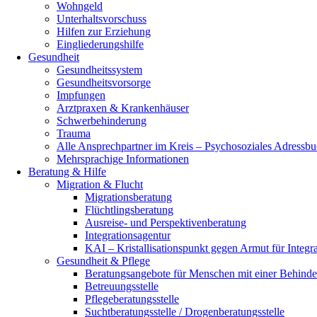
Wohngeld
Unterhaltsvorschuss
Hilfen zur Erziehung
Eingliederungshilfe
Gesundheit
Gesundheitssystem
Gesundheitsvorsorge
Impfungen
Arztpraxen & Krankenhäuser
Schwerbehinderung
Trauma
Alle Ansprechpartner im Kreis – Psychosoziales Adressb
Mehrsprachige Informationen
Beratung & Hilfe
Migration & Flucht
Migrationsberatung
Flüchtlingsberatung
Ausreise- und Perspektivenberatung
Integrationsagentur
KAI – Kristallisationspunkt gegen Armut für Integr
Gesundheit & Pflege
Beratungsangebote für Menschen mit einer Behind
Betreuungsstelle
Pflegeberatungsstelle
Suchtberatungsstelle / Drogenberatungsstelle