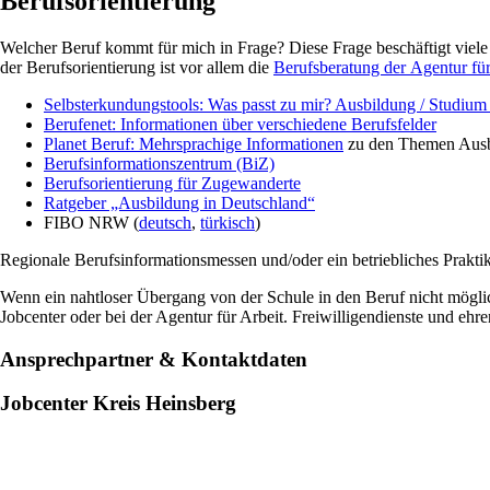
Berufsorientierung
Welcher Beruf kommt für mich in Frage? Diese Frage beschäftigt viele
der Berufsorientierung ist vor allem die
Berufsberatung der Agentur für
Selbsterkundungstools: Was passt zu mir? Ausbildung / Studium 
Berufenet: Informationen über verschiedene Berufsfelder
Planet Beruf: Mehrsprachige Informationen
zu den Themen Aus
Berufsinformationszentrum (BiZ)
Berufsorientierung für Zugewanderte
Ratgeber „Ausbildung in Deutschland“
FIBO NRW
(
deutsch
,
türkisch
)
Regionale Berufsinformationsmessen
und/oder ein betriebliches Prakt
Wenn ein nahtloser Übergang von der Schule in den Beruf nicht möglic
Jobcenter oder bei der Agentur für Arbeit. Freiwilligendienste und ehr
Ansprechpartner
&
Kontaktdaten
Jobcenter Kreis Heinsberg