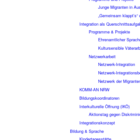
Junge Migranten in Au
„Gemeinsam klappt’s“ u
Integration als Querschnittsaufg
Programme & Projekte
Ehrenamtlicher Sprachm
Kultursensible Väterarb
Netzwerkarbeit
Netzwerk-Integration
Netzwerk-Integrationsb
Netzwerk der Migrante
KOMM-AN NRW
Bildungskoordinatoren
Interkulturelle Öffnung (IKÖ)
Aktionstag gegen Diskrimini
Integrationskonzept
Bildung & Sprache
Kindertagesstätte