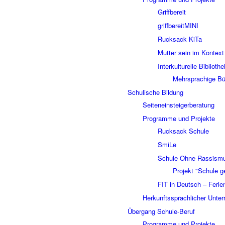
Griffbereit
griffbereitMINI
Rucksack KiTa
Mutter sein im Kontext
Interkulturelle Biblioth
Mehrsprachige Bü
Schulische Bildung
Seiteneinsteigerberatung
Programme und Projekte
Rucksack Schule
SmiLe
Schule Ohne Rassismu
Projekt "Schule ge
FIT in Deutsch – Ferien
Herkunftssprachlicher Unterr
Übergang Schule-Beruf
Programme und Projekte