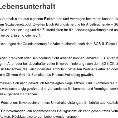
Lebensunterhalt
sunterhalt nicht aus eigenem Einkommen und Vermögen bestreiten können, ha
em Sozialgesetzbuch Zweites Buch (Grundsicherung für Arbeitsuchende – SG
Die Art der Leistung und die Zuständigkeit für die Leistungsgewährung sind ab
werbsfähig sind oder nicht.
 Leistungen der Grundsicherung für Arbeitsuchende nach dem SGB II. Diese 
egen Krankheit oder Behinderung nicht arbeiten können, erhalten u.U. entspr
 im Alter oder bei dauerhafter voller Erwerbsminderung nach dem SGB XII. Zus
ür Menschen, die Leistungen des ambulant betreuten Wohnens erhalten oder
em XII vom Amt für Soziales des Kreises Heinsberg gewährt.
messen sich nach gesetzlich festgelegten Regelsätzen. Hinzu kommen die Ko
fe wird nachrangig gewährt, d.h. vorhandenes Einkommen und Vermögen sowie
n bzw. geltend zu machen.
Pensionen, Erwerbseinkommen, Unterhaltsleistungen, Einkünfte aus Kapita
 Grundvermögen (ein angemessenes Hausgrundstück kann geschütztes Vermö
 Banken, Rückkaufswerte von Lebensversicherungen.