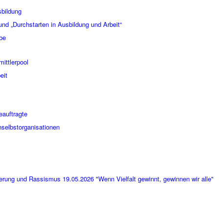
sbildung
nd „Durchstarten in Ausbildung und Arbeit“
abe
ittlerpool
eit
eauftragte
nselbstorganisationen
erung und Rassismus 19.05.2026 "Wenn Vielfalt gewinnt, gewinnen wir alle"