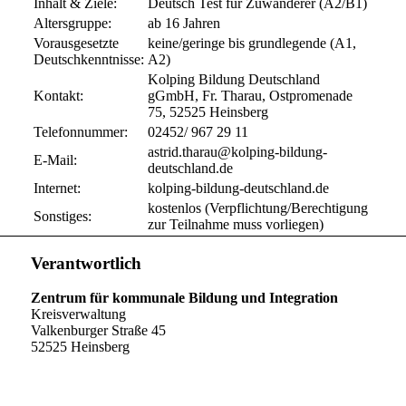
Inhalt & Ziele:
Deutsch Test für Zuwanderer (A2/B1)
Altersgruppe:
ab 16 Jahren
Vorausgesetzte
keine/geringe bis grundlegende (A1,
Deutschkenntnisse:
A2)
Kolping Bildung Deutschland
Kontakt:
gGmbH, Fr. Tharau, Ostpromenade
75, 52525 Heinsberg
Telefonnummer:
02452/ 967 29 11
astrid.tharau@kolping-bildung-
E-Mail:
deutschland.de
Internet:
kolping-bildung-deutschland.de
kostenlos (Verpflichtung/Berechtigung
Sonstiges:
zur Teilnahme muss vorliegen)
Verantwortlich
Zentrum für kommunale Bildung und Integration
Kreisverwaltung
Valkenburger Straße 45
52525 Heinsberg