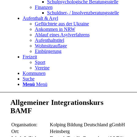
Schulpsychologische Beratungsstelle
Finanzen
Schuldner- / Insolvenzberatungsstelle
Aufenthalt & Asyl
Geflüchtete aus der Ukraine
Ankommen in NRW
Ablauf eines Asylverfahrens
Aufenthaltstitel
Wohnsitzauflage
Einbürgerung
Freizeit
Sport
Vereine
Kommunen
Suche
Menü
Menü
Allgemeiner Integrationskurs
BAMF
Organisation:
Kolping Bildung Deutschland gGmbH
Ort:
Heinsberg