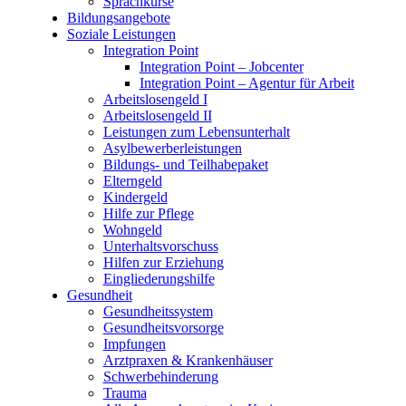
Sprachkurse
Bildungsangebote
Soziale Leistungen
Integration Point
Integration Point – Jobcenter
Integration Point – Agentur für Arbeit
Arbeitslosengeld I
Arbeitslosengeld II
Leistungen zum Lebensunterhalt
Asylbewerberleistungen
Bildungs- und Teilhabepaket
Elterngeld
Kindergeld
Hilfe zur Pflege
Wohngeld
Unterhaltsvorschuss
Hilfen zur Erziehung
Eingliederungshilfe
Gesundheit
Gesundheitssystem
Gesundheitsvorsorge
Impfungen
Arztpraxen & Krankenhäuser
Schwerbehinderung
Trauma