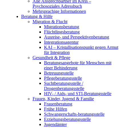
Alle Ansprechpartner im Kreis –
Psychosoziales Adressbuch
Mehrsprachige Informationen
Beratung & Hilfe
Migration & Flucht
Migrationsberatung
Flüchtlingsberatung
Ausreise- und Perspektivenberatung
Integrationsagentur
KAI – Kristallisationspunkt gegen Armut
für Integration
Gesundheit & Pflege
Beratungsangebote für Menschen mit
einer Behinderung
Betreuungsstelle
Pflegeberatungsstelle
Suchtberatungsstelle /
Drogenberatungsstelle
HIV- / Aids- und STI-Beratungsstelle
Frauen, Kinder, Jugend & Familie
Frauenberatung
Frühe Hilfen
Schwangerschafts-beratungsstelle
Erziehungsberatungsstelle
Jugendämter