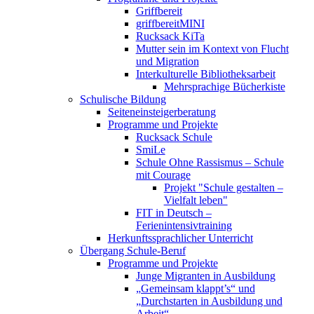
Griffbereit
griffbereitMINI
Rucksack KiTa
Mutter sein im Kontext von Flucht
und Migration
Interkulturelle Bibliotheksarbeit
Mehrsprachige Bücherkiste
Schulische Bildung
Seiteneinsteigerberatung
Programme und Projekte
Rucksack Schule
SmiLe
Schule Ohne Rassismus – Schule
mit Courage
Projekt "Schule gestalten –
Vielfalt leben"
FIT in Deutsch –
Ferienintensivtraining
Herkunftssprachlicher Unterricht
Übergang Schule-Beruf
Programme und Projekte
Junge Migranten in Ausbildung
„Gemeinsam klappt’s“ und
„Durchstarten in Ausbildung und
Arbeit“