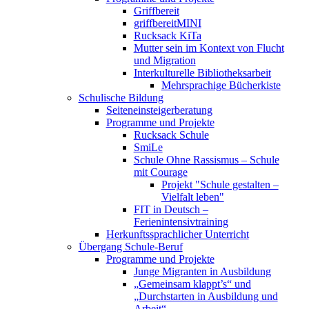
Griffbereit
griffbereitMINI
Rucksack KiTa
Mutter sein im Kontext von Flucht
und Migration
Interkulturelle Bibliotheksarbeit
Mehrsprachige Bücherkiste
Schulische Bildung
Seiteneinsteigerberatung
Programme und Projekte
Rucksack Schule
SmiLe
Schule Ohne Rassismus – Schule
mit Courage
Projekt "Schule gestalten –
Vielfalt leben"
FIT in Deutsch –
Ferienintensivtraining
Herkunftssprachlicher Unterricht
Übergang Schule-Beruf
Programme und Projekte
Junge Migranten in Ausbildung
„Gemeinsam klappt’s“ und
„Durchstarten in Ausbildung und
Arbeit“