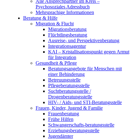
Alle Ansprechpartner im Kreis –
Psychosoziales Adressbuch
Mehrsprachige Informationen
Beratung & Hilfe
Migration & Flucht
Migrationsberatung
Flüchtlingsberatung
Ausreise- und Perspektivenberatung
Integrationsagentur
KAI – Kristallisationspunkt gegen Armut
für Integration
Gesundheit & Pflege
Beratungsangebote für Menschen mit
einer Behinderung
Betreuungsstelle
Pflegeberatungsstelle
Suchtberatungsstelle /
Drogenberatungsstelle
HIV- / Aids- und STI-Beratungsstelle
Frauen, Kinder, Jugend & Familie
Frauenberatung
Frühe Hilfen
Schwangerschafts-beratungsstelle
Erziehungsberatungsstelle
Jugendämter