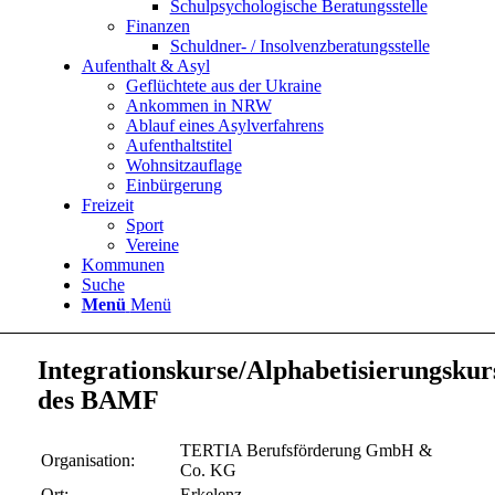
Schulpsychologische Beratungsstelle
Finanzen
Schuldner- / Insolvenzberatungsstelle
Aufenthalt & Asyl
Geflüchtete aus der Ukraine
Ankommen in NRW
Ablauf eines Asylverfahrens
Aufenthaltstitel
Wohnsitzauflage
Einbürgerung
Freizeit
Sport
Vereine
Kommunen
Suche
Menü
Menü
Integrationskurse/Alphabetisierungskur
des BAMF
TERTIA Berufsförderung GmbH &
Organisation:
Co. KG
Ort:
Erkelenz