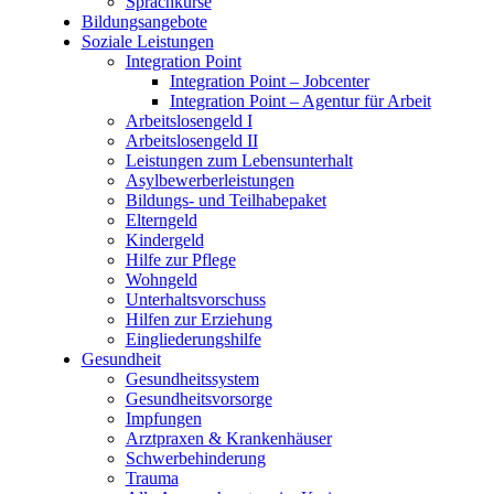
Sprachkurse
Bildungsangebote
Soziale Leistungen
Integration Point
Integration Point – Jobcenter
Integration Point – Agentur für Arbeit
Arbeitslosengeld I
Arbeitslosengeld II
Leistungen zum Lebensunterhalt
Asylbewerberleistungen
Bildungs- und Teilhabepaket
Elterngeld
Kindergeld
Hilfe zur Pflege
Wohngeld
Unterhaltsvorschuss
Hilfen zur Erziehung
Eingliederungshilfe
Gesundheit
Gesundheitssystem
Gesundheitsvorsorge
Impfungen
Arztpraxen & Krankenhäuser
Schwerbehinderung
Trauma