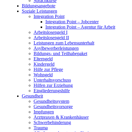
Sprachkurse
Bildungsangebote
Soziale Leistungen
Integration Point
Integration Point – Jobcenter
Integration Point – Agentur für Arbeit
Arbeitslosengeld I
Arbeitslosengeld II
Leistungen zum Lebensunterhalt
Asylbewerberleistungen
Bildungs- und Teilhabepaket
Elterngeld
Kindergeld
Hilfe zur Pflege
Wohngeld
Unterhaltsvorschuss
Hilfen zur Erziehung
Eingliederungshilfe
Gesundheit
Gesundheitssystem
Gesundheitsvorsorge
Impfungen
Arztpraxen & Krankenhäuser
Schwerbehinderung
Trauma