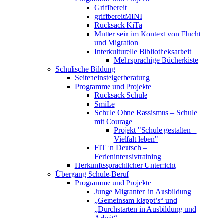
Griffbereit
griffbereitMINI
Rucksack KiTa
Mutter sein im Kontext von Flucht
und Migration
Interkulturelle Bibliotheksarbeit
Mehrsprachige Bücherkiste
Schulische Bildung
Seiteneinsteigerberatung
Programme und Projekte
Rucksack Schule
SmiLe
Schule Ohne Rassismus – Schule
mit Courage
Projekt "Schule gestalten –
Vielfalt leben"
FIT in Deutsch –
Ferienintensivtraining
Herkunftssprachlicher Unterricht
Übergang Schule-Beruf
Programme und Projekte
Junge Migranten in Ausbildung
„Gemeinsam klappt’s“ und
„Durchstarten in Ausbildung und
Arbeit“