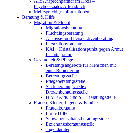
Alle Ansprechpartner im Kreis –
Psychosoziales Adressbuch
Mehrsprachige Informationen
Beratung & Hilfe
Migration & Flucht
Migrationsberatung
Flüchtlingsberatung
Ausreise- und Perspektivenberatung
Integrationsagentur
KAI – Kristallisationspunkt gegen Armut
für Integration
Gesundheit & Pflege
Beratungsangebote für Menschen mit
einer Behinderung
Betreuungsstelle
Pflegeberatungsstelle
Suchtberatungsstelle /
Drogenberatungsstelle
HIV- / Aids- und STI-Beratungsstelle
Frauen, Kinder, Jugend & Familie
Frauenberatung
Frühe Hilfen
Schwangerschafts-beratungsstelle
Erziehungsberatungsstelle
Jugendämter