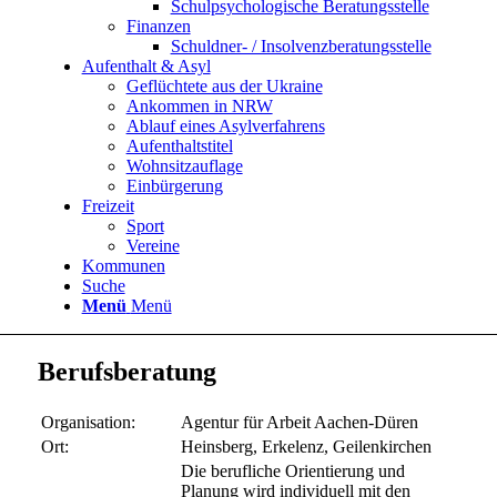
Schulpsychologische Beratungsstelle
Finanzen
Schuldner- / Insolvenzberatungsstelle
Aufenthalt & Asyl
Geflüchtete aus der Ukraine
Ankommen in NRW
Ablauf eines Asylverfahrens
Aufenthaltstitel
Wohnsitzauflage
Einbürgerung
Freizeit
Sport
Vereine
Kommunen
Suche
Menü
Menü
Berufsberatung
Organisation:
Agentur für Arbeit Aachen-Düren
Ort:
Heinsberg, Erkelenz, Geilenkirchen
Die berufliche Orientierung und
Planung wird individuell mit den