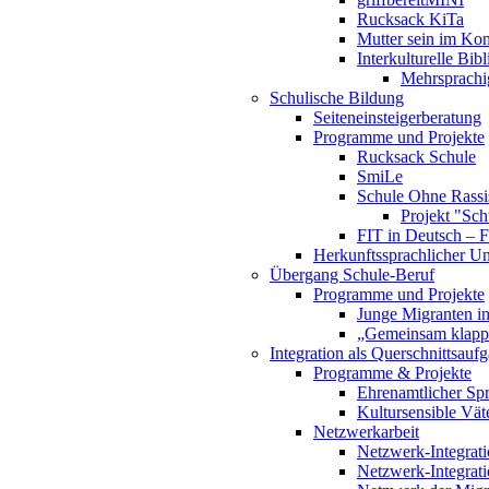
Rucksack KiTa
Mutter sein im Kon
Interkulturelle Bibl
Mehrsprachi
Schulische Bildung
Seiteneinsteigerberatung
Programme und Projekte
Rucksack Schule
SmiLe
Schule Ohne Rassi
Projekt "Schu
FIT in Deutsch – F
Herkunftssprachlicher Un
Übergang Schule-Beruf
Programme und Projekte
Junge Migranten i
„Gemeinsam klappt
Integration als Querschnittsauf
Programme & Projekte
Ehrenamtlicher Spr
Kultursensible Väte
Netzwerkarbeit
Netzwerk-Integrat
Netzwerk-Integrati