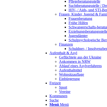
Pflegeberatungsstelle
Suchtberatungsstelle / Dr
HIV- / Aids- und STI-Ber
Frauen, Kinder, Jugend & Fami
Frauenberatung
Frühe Hilfen
Schwangerschafts-beratun
Erziehungsberatungsstell
Jugendämter
Schulpsychologische Bera
Finanzen
Schuldner- / Insolvenzber
Aufenthalt & Asyl
Geflüchtete aus der Ukraine
Ankommen in NRW
Ablauf eines Asylverfahrens
Aufenthaltstitel
Wohnsitzauflage
Einbürgerung
Freizeit
Sport
Vereine
Kommunen
Suche
Menü
Menü