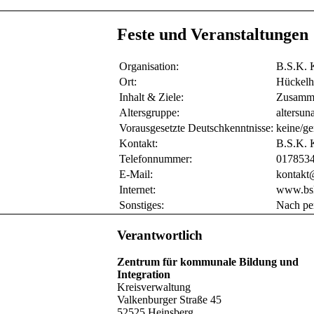
Feste und Veranstaltungen
Organisation:
B.S.K. K
Ort:
Hückel
Inhalt & Ziele:
Zusamme
Altersgruppe:
altersun
Vorausgesetzte Deutschkenntnisse:
keine/ge
Kontakt:
B.S.K. K
Telefonnummer:
017853
E-Mail:
kontakt
Internet:
www.bsk
Sonstiges:
Nach pe
Verantwortlich
Zentrum für kommunale Bildung und
Integration
Kreisverwaltung
Valkenburger Straße 45
52525 Heinsberg