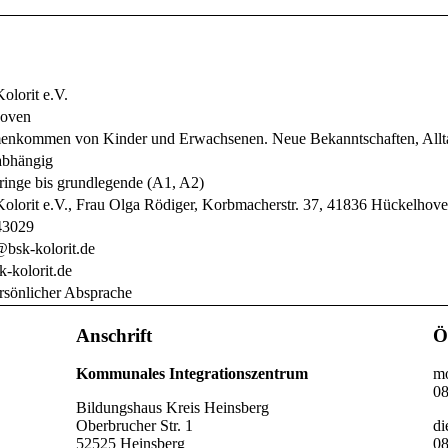
olorit e.V.
hoven
nkommen von Kinder und Erwachsenen. Neue Bekanntschaften, Alltags
abhängig
ringe bis grundlegende (A1, A2)
olorit e.V., Frau Olga Rödiger, Korbmacherstr. 37, 41836 Hückelhov
43029
@bsk-kolorit.de
-kolorit.de
rsönlicher Absprache
Anschrift
Ö
Kommunales Integrationszentrum
mo
08
Bildungshaus Kreis Heinsberg
Oberbrucher Str. 1
di
52525 Heinsberg
08