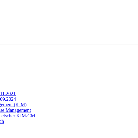
.11.2021
.09.2024
gement (KIM)
ase Management
lmetscher KIM-CM
ch