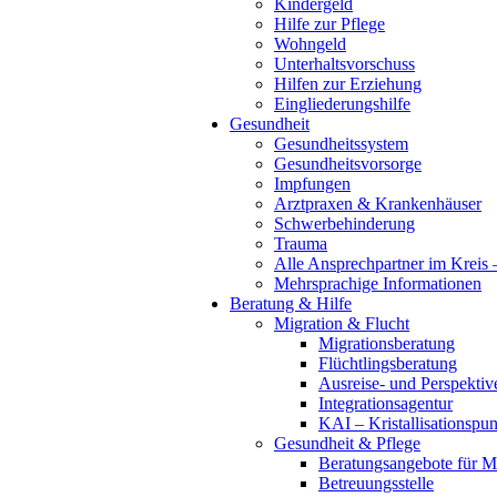
Kindergeld
Hilfe zur Pflege
Wohngeld
Unterhaltsvorschuss
Hilfen zur Erziehung
Eingliederungshilfe
Gesundheit
Gesundheitssystem
Gesundheitsvorsorge
Impfungen
Arztpraxen & Krankenhäuser
Schwerbehinderung
Trauma
Alle Ansprechpartner im Kreis
Mehrsprachige Informationen
Beratung & Hilfe
Migration & Flucht
Migrationsberatung
Flüchtlingsberatung
Ausreise- und Perspektiv
Integrationsagentur
KAI – Kristallisationspun
Gesundheit & Pflege
Beratungsangebote für M
Betreuungsstelle