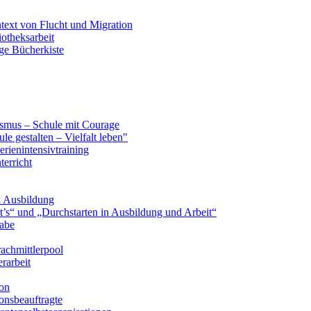
text von Flucht und Migration
iotheksarbeit
ge Bücherkiste
smus – Schule mit Courage
le gestalten – Vielfalt leben"
erienintensivtraining
terricht
n Ausbildung
’s“ und „Durchstarten in Ausbildung und Arbeit“
gabe
achmittlerpool
rarbeit
ion
onsbeauftragte