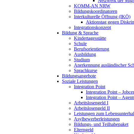
Netzwerk der Migra
KOMM-AN NRW
Bildungskoordinatoren
Interkulturelle Öffnung (IKÖ)
Aktionstag gegen Diskri
Integrationskonzept
Bildung & Sprache
Kindertagesstätte
Schule
Berufsorientierung
Ausbildung
Studium
Anerkennung ausländischer Sch
Sprachkurse
Bildungsangebote
Soziale Leistungen
Integration Point
Integration Point – Jobce
Integration Point – Agent
Arbeitslosengeld I
Arbeitslosengeld II
Leistungen zum Lebensunterhal
Asylbewerberleistungen
Bildungs- und Teilhabepaket
Elterngeld