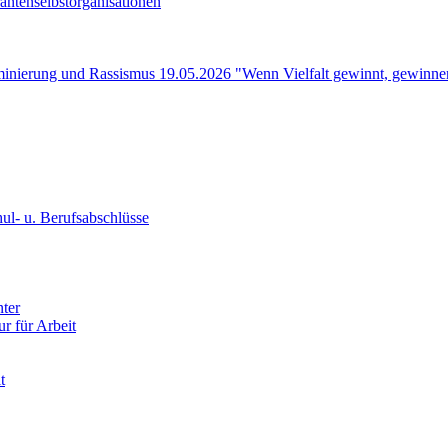
ntenselbstorganisationen
minierung und Rassismus 19.05.2026 "Wenn Vielfalt gewinnt, gewinnen
ul- u. Berufsabschlüsse
nter
ur für Arbeit
t