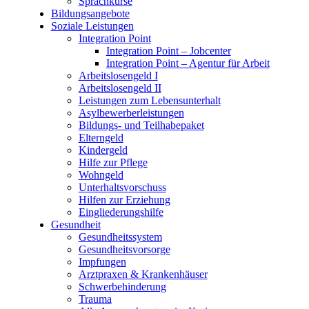
Sprachkurse
Bildungsangebote
Soziale Leistungen
Integration Point
Integration Point – Jobcenter
Integration Point – Agentur für Arbeit
Arbeitslosengeld I
Arbeitslosengeld II
Leistungen zum Lebensunterhalt
Asylbewerberleistungen
Bildungs- und Teilhabepaket
Elterngeld
Kindergeld
Hilfe zur Pflege
Wohngeld
Unterhaltsvorschuss
Hilfen zur Erziehung
Eingliederungshilfe
Gesundheit
Gesundheitssystem
Gesundheitsvorsorge
Impfungen
Arztpraxen & Krankenhäuser
Schwerbehinderung
Trauma