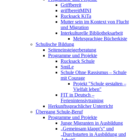
Griffbereit
griffbereitMINI
Rucksack KiTa
Mutter sein im Kontext von Flucht
und Migration
Interkulturelle Bibliotheksarbeit
Mehrsprachige Bücherkiste
Schulische Bildung
Seiteneinsteigerberatung
Programme und Projekte
Rucksack Schule
SmiLe
Schule Ohne Rassismus – Schule
mit Courage
Projekt "Schule gestalten –
Vielfalt leben"
FIT in Deutsch –
Ferienintensivtraining
Herkunftssprachlicher Unterricht
Übergang Schule-Beruf
Programme und Projekte
Junge Migranten in Ausbildung
„Gemeinsam klappt’s“ und
„Durchstarten in Ausbildung und
Arbeit“