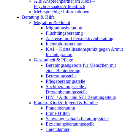
Alle Ansprechpartner im Kreis –
Psychosoziales Adressbuch
Mehrsprachige Informationen
Beratung & Hilfe
Migration & Flucht
Migrationsberatung
Flüchtlingsberatung
Ausreise- und Perspektivenberatung
Integrationsagentur
KAI – Kristallisationspunkt gegen Armut
für Integration
Gesundheit & Pflege
Beratungsangebote für Menschen mit
einer Behinderung
Betreuungsstelle
Pflegeberatungsstelle
Suchtberatungsstelle /
Drogenberatungsstelle
HIV- / Aids- und STI-Beratungsstelle
Frauen, Kinder, Jugend & Familie
Frauenberatung
Frühe Hilfen
Schwangerschafts-beratungsstelle
Erziehungsberatungsstelle
Jugendämter