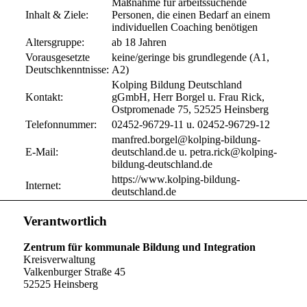
Maßnahme für arbeitssuchende
Inhalt & Ziele:
Personen, die einen Bedarf an einem
individuellen Coaching benötigen
Altersgruppe:
ab 18 Jahren
Vorausgesetzte
keine/geringe bis grundlegende (A1,
Deutschkenntnisse:
A2)
Kolping Bildung Deutschland
Kontakt:
gGmbH, Herr Borgel u. Frau Rick,
Ostpromenade 75, 52525 Heinsberg
Telefonnummer:
02452-96729-11 u. 02452-96729-12
manfred.borgel@kolping-bildung-
E-Mail:
deutschland.de u. petra.rick@kolping-
bildung-deutschland.de
https://www.kolping-bildung-
Internet:
deutschland.de
Verantwortlich
Zentrum für kommunale Bildung und Integration
Kreisverwaltung
Valkenburger Straße 45
52525 Heinsberg