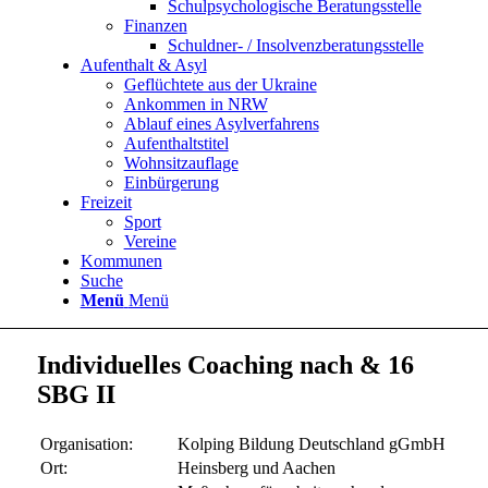
Schulpsychologische Beratungsstelle
Finanzen
Schuldner- / Insolvenzberatungsstelle
Aufenthalt & Asyl
Geflüchtete aus der Ukraine
Ankommen in NRW
Ablauf eines Asylverfahrens
Aufenthaltstitel
Wohnsitzauflage
Einbürgerung
Freizeit
Sport
Vereine
Kommunen
Suche
Menü
Menü
Individuelles Coaching nach & 16
SBG II
Organisation:
Kolping Bildung Deutschland gGmbH
Ort:
Heinsberg und Aachen