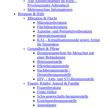
Alle Ansprechpartner im Kreis –
Psychosoziales Adressbuch
Mehrsprachige Informationen
Beratung & Hilfe
Migration & Flucht
Migrationsberatung
Flüchtlingsberatung
Ausreise- und Perspektivenberatung
Integrationsagentur
KAI – Kristallisationspunkt gegen Armut
für Integration
Gesundheit & Pflege
Beratungsangebote für Menschen mit
einer Behinderung
Betreuungsstelle
Pflegeberatungsstelle
Suchtberatungsstelle /
Drogenberatungsstelle
HIV- / Aids- und STI-Beratungsstelle
Frauen, Kinder, Jugend & Familie
Frauenberatung
Frühe Hilfen
Schwangerschafts-beratungsstelle
Erziehungsberatungsstelle
Jugendämter