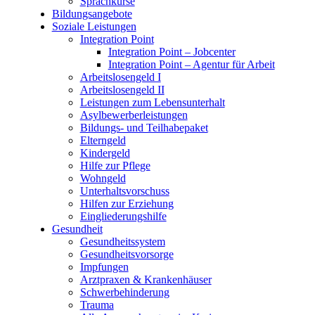
Sprachkurse
Bildungsangebote
Soziale Leistungen
Integration Point
Integration Point – Jobcenter
Integration Point – Agentur für Arbeit
Arbeitslosengeld I
Arbeitslosengeld II
Leistungen zum Lebensunterhalt
Asylbewerberleistungen
Bildungs- und Teilhabepaket
Elterngeld
Kindergeld
Hilfe zur Pflege
Wohngeld
Unterhaltsvorschuss
Hilfen zur Erziehung
Eingliederungshilfe
Gesundheit
Gesundheitssystem
Gesundheitsvorsorge
Impfungen
Arztpraxen & Krankenhäuser
Schwerbehinderung
Trauma