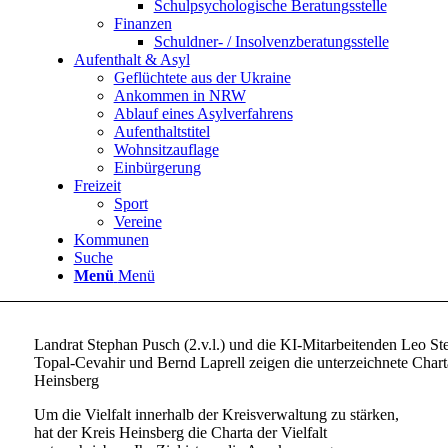
Schulpsychologische Beratungsstelle
Finanzen
Schuldner- / Insolvenzberatungsstelle
Aufenthalt & Asyl
Geflüchtete aus der Ukraine
Ankommen in NRW
Ablauf eines Asylverfahrens
Aufenthaltstitel
Wohnsitzauflage
Einbürgerung
Freizeit
Sport
Vereine
Kommunen
Suche
Menü
Menü
Landrat Stephan Pusch (2.v.l.) und die KI-Mitarbeitenden Leo Step
Topal-Cevahir und Bernd Laprell zeigen die unterzeichnete Charta 
Heinsberg
Um die Vielfalt innerhalb der Kreisverwaltung zu stärken,
hat der Kreis Heinsberg die Charta der Vielfalt