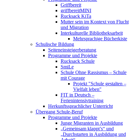
Griffbereit
griffbereitMINI
Rucksack KiTa
Mutter sein im Kontext von Flucht
und Migration
Interkulturelle Bibliotheksarbeit
Mehrsprachige Bücherkiste
Schulische Bildung
Seiteneinsteigerberatung
Programme und Projekte
Rucksack Schule
SmiLe
Schule Ohne Rassismus – Schule
mit Courage
Projekt "Schule gestalten –
Vielfalt leben"
FIT in Deutsch –
Ferienintensivtraining
Herkunftssprachlicher Unterricht
Übergang Schule-Beruf
Programme und Projekte
Junge Migranten in Ausbildung
„Gemeinsam klappt’s“ und
„Durchstarten in Ausbildung und
Arbeit“