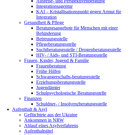
Ausreise- und Perspektivenberatung
Integrationsagentur
KAI – Kristallisationspunkt gegen Armut für
Integration
Gesundheit & Pflege
Beratungsangebote für Menschen mit einer
Behinderung
Betreuungsstelle
Pflegeberatungsstelle
Suchtberatungsstelle / Drogenberatungsstelle
HIV- / Aids- und STI-Beratungsstelle
Frauen, Kinder, Jugend & Familie
Frauenberatung
Frühe Hilfen
Schwangerschafts-beratungsstelle
Erziehungsberatungsstelle
Jugendämter
Schulpsychologische Beratungsstelle
Finanzen
Schuldner- / Insolvenzberatungsstelle
Aufenthalt & Asyl
Geflüchtete aus der Ukraine
Ankommen in NRW
Ablauf eines Asylverfahrens
Aufenthaltstitel