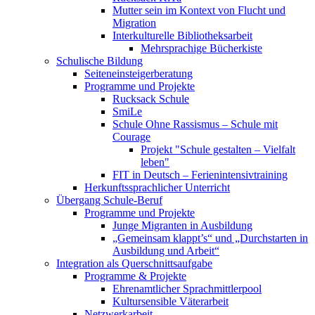
Mutter sein im Kontext von Flucht und
Migration
Interkulturelle Bibliotheksarbeit
Mehrsprachige Bücherkiste
Schulische Bildung
Seiteneinsteigerberatung
Programme und Projekte
Rucksack Schule
SmiLe
Schule Ohne Rassismus – Schule mit
Courage
Projekt "Schule gestalten – Vielfalt
leben"
FIT in Deutsch – Ferienintensivtraining
Herkunftssprachlicher Unterricht
Übergang Schule-Beruf
Programme und Projekte
Junge Migranten in Ausbildung
„Gemeinsam klappt’s“ und „Durchstarten in
Ausbildung und Arbeit“
Integration als Querschnittsaufgabe
Programme & Projekte
Ehrenamtlicher Sprachmittlerpool
Kultursensible Väterarbeit
Netzwerkarbeit