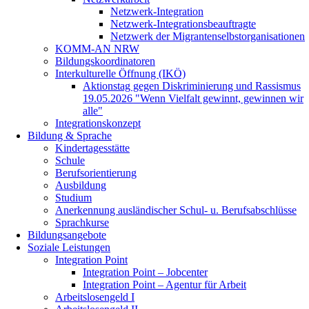
Netzwerk-Integration
Netzwerk-Integrationsbeauftragte
Netzwerk der Migrantenselbstorganisationen
KOMM-AN NRW
Bildungskoordinatoren
Interkulturelle Öffnung (IKÖ)
Aktionstag gegen Diskriminierung und Rassismus
19.05.2026 "Wenn Vielfalt gewinnt, gewinnen wir
alle"
Integrationskonzept
Bildung & Sprache
Kindertagesstätte
Schule
Berufsorientierung
Ausbildung
Studium
Anerkennung ausländischer Schul- u. Berufsabschlüsse
Sprachkurse
Bildungsangebote
Soziale Leistungen
Integration Point
Integration Point – Jobcenter
Integration Point – Agentur für Arbeit
Arbeitslosengeld I