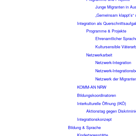
Junge Migranten in Au
„Gemeinsam klappt’s“ u
Integration als Querschnittsaufg
Programme & Projekte
Ehrenamtlicher Sprachm
Kultursensible Väterarb
Netzwerkarbeit
Netzwerk-Integration
Netzwerk-Integrationsb
Netzwerk der Migrante
KOMM-AN NRW
Bildungskoordinatoren
Interkulturelle Öffnung (IKÖ)
Aktionstag gegen Diskrimini
Integrationskonzept
Bildung & Sprache
Kindertagesstätte