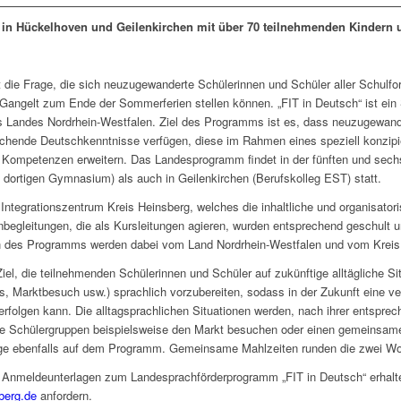
 in Hückelhoven und Geilenkirchen mit über 70 teilnehmenden Kindern
t die Frage, die sich neuzugewanderte Schülerinnen und Schüler aller Schu
Gangelt zum Ende der Sommerferien stellen können. „FIT in Deutsch“ ist ei
s Landes Nordrhein-Westfalen. Ziel des Programms ist es, dass neuzugewande
eichende Deutschkenntnisse verfügen, diese im Rahmen eines speziell konzip
n Kompetenzen erweitern. Das Landesprogramm findet in der fünften und sec
dortigen Gymnasium) als auch in Geilenkirchen (Berufskolleg EST) statt.
Integrationszentrum Kreis Heinsberg, welches die inhaltliche und organisat
egleitungen, die als Kursleitungen agieren, wurden entsprechend geschult u
Kosten des Programms werden dabei vom Land Nordrhein-Westfalen und vom Kre
el, die teilnehmenden Schülerinnen und Schüler auf zukünftige alltägliche S
, Marktbesuch usw.) sprachlich vorzubereiten, sodass in der Zukunft eine ver
lgen kann. Die alltagsprachlichen Situationen werden, nach ihrer entspreche
die Schülergruppen beispielsweise den Markt besuchen oder einen gemeinsame
ge ebenfalls auf dem Programm. Gemeinsame Mahlzeiten runden die zwei W
die Anmeldeunterlagen zum Landesprachförderprogramm „FIT in Deutsch“ erhal
berg.de
anfordern.