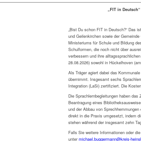
„FIT in Deutsch“
„Bist Du schon FIT in Deutsch?“ Das is
und Geilenkirchen sowie der Gemeinde 
Ministeriums für Schule und Bildung de
Schulformen, die noch nicht über ausr
verbessern und ihre alltagssprachliche
28.08.2026) sowohl in Hückelhoven (am 
Als Träger agiert dabei das Kommunale 
übernimmt. Insgesamt sechs Sprachlernb
Integration (LaSi) zertifiziert. Die 
Die Sprachlernbegleitungen haben das Zi
Beantragung eines Bibliotheksausweises
und der Abbau von Sprechhemmungen erfo
direkt in die Praxis umgesetzt, indem 
stehen während der insgesamt zehn Ta
Falls Sie weitere Informationen oder 
unter
michael.buggermann@kreis-heins