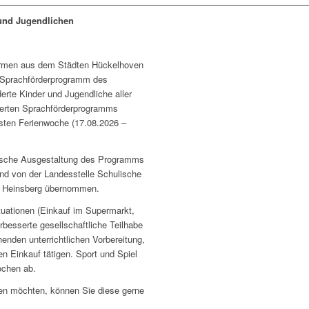
 und Jugendlichen
lformen aus dem Städten Hückelhoven
n Sprachförderprogramm des
rte Kinder und Jugendliche aller
ierten Sprachförderprogramms
hsten Ferienwoche (17.08.2026 –
orische Ausgestaltung des Programms
nd von der Landesstelle Schulische
is Heinsberg übernommen.
ituationen (Einkauf im Supermarkt,
besserte gesellschaftliche Teilhabe
nden unterrichtlichen Vorbereitung,
n Einkauf tätigen. Sport und Spiel
ochen ab.
ten möchten, können Sie diese gerne