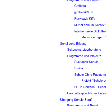
Griffbereit
griffbereitMINI
Rucksack KiTa
Mutter sein im Kontext
Interkulturelle Biblioth
Mehrsprachige Bü
Schulische Bildung
Seiteneinsteigerberatung
Programme und Projekte
Rucksack Schule
SmiLe
Schule Ohne Rassismu
Projekt "Schule ge
FIT in Deutsch – Ferien
Herkunftssprachlicher Unterr
Übergang Schule-Beruf
Programme und Projekte