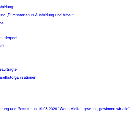
sbildung
nd „Durchstarten in Ausbildung und Arbeit“
abe
ittlerpool
eit
eauftragte
nselbstorganisationen
erung und Rassismus 19.05.2026 "Wenn Vielfalt gewinnt, gewinnen wir alle"