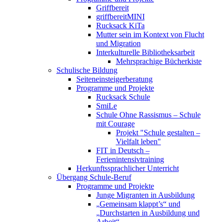
Griffbereit
griffbereitMINI
Rucksack KiTa
Mutter sein im Kontext von Flucht
und Migration
Interkulturelle Bibliotheksarbeit
Mehrsprachige Bücherkiste
Schulische Bildung
Seiteneinsteigerberatung
Programme und Projekte
Rucksack Schule
SmiLe
Schule Ohne Rassismus – Schule
mit Courage
Projekt "Schule gestalten –
Vielfalt leben"
FIT in Deutsch –
Ferienintensivtraining
Herkunftssprachlicher Unterricht
Übergang Schule-Beruf
Programme und Projekte
Junge Migranten in Ausbildung
„Gemeinsam klappt’s“ und
„Durchstarten in Ausbildung und
Arbeit“