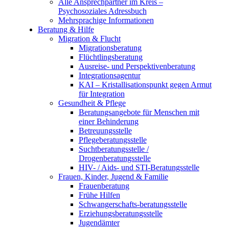
Alle Ansprechpartner im Kreis –
Psychosoziales Adressbuch
Mehrsprachige Informationen
Beratung & Hilfe
Migration & Flucht
Migrationsberatung
Flüchtlingsberatung
Ausreise- und Perspektivenberatung
Integrationsagentur
KAI – Kristallisationspunkt gegen Armut
für Integration
Gesundheit & Pflege
Beratungsangebote für Menschen mit
einer Behinderung
Betreuungsstelle
Pflegeberatungsstelle
Suchtberatungsstelle /
Drogenberatungsstelle
HIV- / Aids- und STI-Beratungsstelle
Frauen, Kinder, Jugend & Familie
Frauenberatung
Frühe Hilfen
Schwangerschafts-beratungsstelle
Erziehungsberatungsstelle
Jugendämter