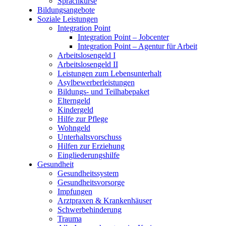
Sprachkurse
Bildungsangebote
Soziale Leistungen
Integration Point
Integration Point – Jobcenter
Integration Point – Agentur für Arbeit
Arbeitslosengeld I
Arbeitslosengeld II
Leistungen zum Lebensunterhalt
Asylbewerberleistungen
Bildungs- und Teilhabepaket
Elterngeld
Kindergeld
Hilfe zur Pflege
Wohngeld
Unterhaltsvorschuss
Hilfen zur Erziehung
Eingliederungshilfe
Gesundheit
Gesundheitssystem
Gesundheitsvorsorge
Impfungen
Arztpraxen & Krankenhäuser
Schwerbehinderung
Trauma