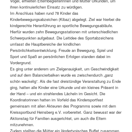
Vogel, erhielten Elternbegleiterinnen und Mütter Urkunden, um
ihren kontinuierlichen Einsatz zu würdigen.
Im Anschluss haben rund 78 Kinder das
Kinderbewegungsabzeichen (Kibaz) abgelegt. Ziel war hierbei die
kindgerechte Heranführung an sportliche Bewegungsabläufe.
Hierfür wurden zehn Bewegungsstationen mit unterschiedlichen
Schwerpunkten aufgebaut. Die Leitidee des Sportabzeichens
umfasst die Hauptbereiche der kindlichen
Persönlichkeitsentwicklung. Freude an Bewegung, Spiel und
Sport und Spaß an persönlichen Erfolgen standen dabei im
Vordergrund.
Es ging unter anderem um Zielgenauigkeit, um Geschwindigkeit
und auf dem Balancierbalken wurde es zwischendurch „ganz
schön wackelig“.
Als die fast dreistündige Veranstaltung zu Ende
ging, hatten alle Kinder eine Urkunde und ein kleines Präsent in
der Hand – und ein strahlendes Lächeln im Gesicht. Die
Koordinatorinnen hatten im Vorfeld das Kindersportfest
gemeinsam mit allen Akteuren des Programms sowie mit dem
Kreissportbund Heinsberg e.V. vorbereitet. Ganz bewusst war der
Aktionstag für Familien ausgerichtet, um auch die Eltern
mitzunehmen.
Zudem stellten die Mütter ein ländertypisches Buffet zusammen,