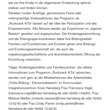
wie sie ihre Kinder in der allgemeinen Entwicklung optimal
stärken und fördern können.
Daneben runden Ausflüge, gemeinsame Feste oder
mehrsprachige Vorleseaktionen das Programm ab.
„Rucksack KiTa“ basiert auf der Idee der Partizipation und des
Empowerments. Alle Akteure werden als ExpertInnen im „eigenen
Bereich“ gesehen und angesprochen. Die Kindertageseinrichtung
und die Elterngruppe koordinieren dabei ihre Bildungsarbeit.
Familien und Erzieherinnen und Erzieher gehen eine Bildungs-
und Erziehungspartnerschaft ein, die auch die
migrationsgesellschaftliche und diversitätsorientierte Öffnung der
Einrichtung unterstützt.
Träger, Kindertagesstätten und Familienzentren, die nähere
Informationen zum Programm „Rucksack KiTa“ wünschen,
wenden sich gern an die Mitarbeiterinnen des Arbeitsfeldes
„Frühe Bildung / Elementarbereich“ im Kommunalen
Integrationszentrum Kreis Heinsberg Frau Francesca Vogel,
(francesca.vogel@kreis-heinsberg.de oder 02452-134220), Frau
Melanie Nießen (melanie.niessen@kreis-heinsberg.de oder 02452
13-4218) oder Frau Cindy Panter (cindy.panter@kreis-
heinsberg.de oder 02452 13-4219).