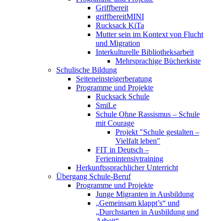
Griffbereit
griffbereitMINI
Rucksack KiTa
Mutter sein im Kontext von Flucht
und Migration
Interkulturelle Bibliotheksarbeit
Mehrsprachige Bücherkiste
Schulische Bildung
Seiteneinsteigerberatung
Programme und Projekte
Rucksack Schule
SmiLe
Schule Ohne Rassismus – Schule
mit Courage
Projekt "Schule gestalten –
Vielfalt leben"
FIT in Deutsch –
Ferienintensivtraining
Herkunftssprachlicher Unterricht
Übergang Schule-Beruf
Programme und Projekte
Junge Migranten in Ausbildung
„Gemeinsam klappt’s“ und
„Durchstarten in Ausbildung und
Arbeit“