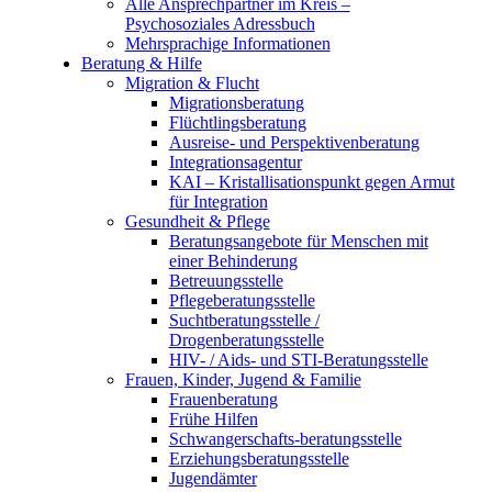
Alle Ansprechpartner im Kreis –
Psychosoziales Adressbuch
Mehrsprachige Informationen
Beratung & Hilfe
Migration & Flucht
Migrationsberatung
Flüchtlingsberatung
Ausreise- und Perspektivenberatung
Integrationsagentur
KAI – Kristallisationspunkt gegen Armut
für Integration
Gesundheit & Pflege
Beratungsangebote für Menschen mit
einer Behinderung
Betreuungsstelle
Pflegeberatungsstelle
Suchtberatungsstelle /
Drogenberatungsstelle
HIV- / Aids- und STI-Beratungsstelle
Frauen, Kinder, Jugend & Familie
Frauenberatung
Frühe Hilfen
Schwangerschafts-beratungsstelle
Erziehungsberatungsstelle
Jugendämter