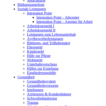
Sprachkurse
Bildungsangebote
Soziale Leistungen
Integration Point
Integration Point – Jobcenter
Integration Point – Agentur für Arbeit
Arbeitslosengeld I
Arbeitslosengeld II
Leistungen zum Lebensunterhalt
Asylbewerberleistungen
Bildungs- und Teilhabepaket
Elterngeld
Kindergeld
Hilfe zur Pflege
Wohngeld
Unterhaltsvorschuss
Hilfen zur Erziehung
Eingliederungshilfe
Gesundheit
Gesundheitssystem
Gesundheitsvorsorge
Impfungen
Arztpraxen & Krankenhäuser
Schwerbehinderung
Trauma