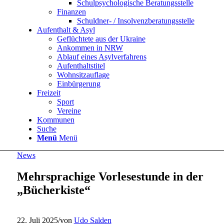
Schulpsychologische Beratungsstelle
Finanzen
Schuldner- / Insolvenzberatungsstelle
Aufenthalt & Asyl
Geflüchtete aus der Ukraine
Ankommen in NRW
Ablauf eines Asylverfahrens
Aufenthaltstitel
Wohnsitzauflage
Einbürgerung
Freizeit
Sport
Vereine
Kommunen
Suche
Menü
Menü
News
Mehrsprachige Vorlesestunde in der
„Bücherkiste“
22. Juli 2025
/
von
Udo Salden