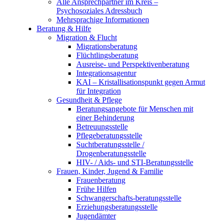
Alle Ansprechpartner im Kreis –
Psychosoziales Adressbuch
Mehrsprachige Informationen
Beratung & Hilfe
Migration & Flucht
Migrationsberatung
Flüchtlingsberatung
Ausreise- und Perspektivenberatung
Integrationsagentur
KAI – Kristallisationspunkt gegen Armut
für Integration
Gesundheit & Pflege
Beratungsangebote für Menschen mit
einer Behinderung
Betreuungsstelle
Pflegeberatungsstelle
Suchtberatungsstelle /
Drogenberatungsstelle
HIV- / Aids- und STI-Beratungsstelle
Frauen, Kinder, Jugend & Familie
Frauenberatung
Frühe Hilfen
Schwangerschafts-beratungsstelle
Erziehungsberatungsstelle
Jugendämter