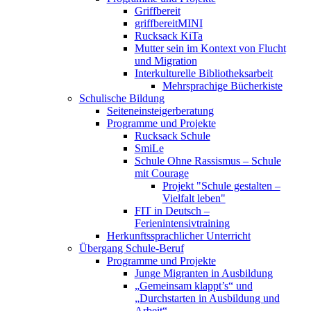
Griffbereit
griffbereitMINI
Rucksack KiTa
Mutter sein im Kontext von Flucht
und Migration
Interkulturelle Bibliotheksarbeit
Mehrsprachige Bücherkiste
Schulische Bildung
Seiteneinsteigerberatung
Programme und Projekte
Rucksack Schule
SmiLe
Schule Ohne Rassismus – Schule
mit Courage
Projekt "Schule gestalten –
Vielfalt leben"
FIT in Deutsch –
Ferienintensivtraining
Herkunftssprachlicher Unterricht
Übergang Schule-Beruf
Programme und Projekte
Junge Migranten in Ausbildung
„Gemeinsam klappt’s“ und
„Durchstarten in Ausbildung und
Arbeit“