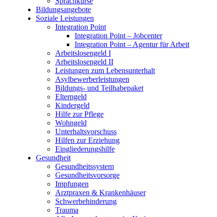
Sprachkurse
Bildungsangebote
Soziale Leistungen
Integration Point
Integration Point – Jobcenter
Integration Point – Agentur für Arbeit
Arbeitslosengeld I
Arbeitslosengeld II
Leistungen zum Lebensunterhalt
Asylbewerberleistungen
Bildungs- und Teilhabepaket
Elterngeld
Kindergeld
Hilfe zur Pflege
Wohngeld
Unterhaltsvorschuss
Hilfen zur Erziehung
Eingliederungshilfe
Gesundheit
Gesundheitssystem
Gesundheitsvorsorge
Impfungen
Arztpraxen & Krankenhäuser
Schwerbehinderung
Trauma