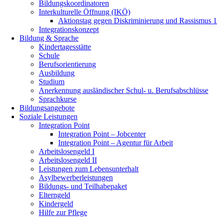
Bildungskoordinatoren
Interkulturelle Öffnung (IKÖ)
Aktionstag gegen Diskriminierung und Rassismus 1
Integrationskonzept
Bildung & Sprache
Kindertagesstätte
Schule
Berufsorientierung
Ausbildung
Studium
Anerkennung ausländischer Schul- u. Berufsabschlüsse
Sprachkurse
Bildungsangebote
Soziale Leistungen
Integration Point
Integration Point – Jobcenter
Integration Point – Agentur für Arbeit
Arbeitslosengeld I
Arbeitslosengeld II
Leistungen zum Lebensunterhalt
Asylbewerberleistungen
Bildungs- und Teilhabepaket
Elterngeld
Kindergeld
Hilfe zur Pflege