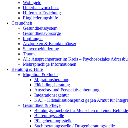
Wohngeld
Unterhaltsvorschuss
Hilfen zur Erziehung
Eingliederungshilfe
Gesundheit
Gesundheitssystem
Gesundheitsvorsorge
Impfungen
Arztpraxen & Krankenhäuser
Schwerbehinderung
Trauma
Alle Ansprechpartner im Kreis – Psychosoziales Adressb
Mehrsprachige Informationen
Beratung & Hilfe
Migration & Flucht
Migrationsberatung
Flüchtlingsberatung
Ausreise- und Perspektivenberatung
Integrationsagentur
KAI – Kristallisationspunkt gegen Armut für Integr
Gesundheit & Pflege
Beratungsangebote für Menschen mit einer Behind
Betreuungsstelle
Pflegeberatungsstelle
Suchtberatungsstelle / Drogenberatungsstelle