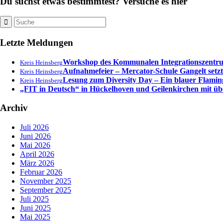
Du suchst etwas bestimmtest? Versuche es hier
Letzte Meldungen
Workshop des Kommunalen Integrationszentrums
Kreis Heinsberg
Aufnahmefeier – Mercator-Schule Gangelt setzt
Kreis Heinsberg
Lesung zum Diversity Day – Ein blauer Flamingo
Kreis Heinsberg
„FIT in Deutsch“ in Hückelhoven und Geilenkirchen mit ü
Archiv
Juli 2026
Juni 2026
Mai 2026
April 2026
März 2026
Februar 2026
November 2025
September 2025
Juli 2025
Juni 2025
Mai 2025