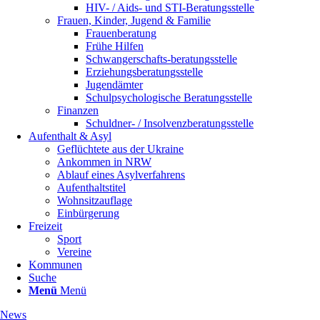
HIV- / Aids- und STI-Beratungsstelle
Frauen, Kinder, Jugend & Familie
Frauenberatung
Frühe Hilfen
Schwangerschafts-beratungsstelle
Erziehungsberatungsstelle
Jugendämter
Schulpsychologische Beratungsstelle
Finanzen
Schuldner- / Insolvenzberatungsstelle
Aufenthalt & Asyl
Geflüchtete aus der Ukraine
Ankommen in NRW
Ablauf eines Asylverfahrens
Aufenthaltstitel
Wohnsitzauflage
Einbürgerung
Freizeit
Sport
Vereine
Kommunen
Suche
Menü
Menü
News