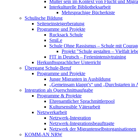
Mutter sein im Kontext von Flucht und Migra
Interkulturelle Bibliotheksarbeit
Mehrsprachige Bücherkiste
Schulische Bildung
Seiteneinsteigerberatung
Programme und Projekte
Rucksack Schule
SmiLe
Schule Ohne Rassismus – Schule mit Courag
Projekt "Schule gestalten – Vielfalt leb
FIT in Deutsch – Ferienintensivtraining
Herkunftssprachlicher Unterricht
Übergang Schule-Beruf
Programme und Projekte
Junge Migranten in Ausbildung
„Gemeinsam klappt’s“ und „Durchstarten in 
Integration als Querschnittsaufgabe
Programme & Projekte
Ehrenamtlicher Sprachmittlerpool
Kultursensible Väterarbeit
Netzwerkarbeit
Netzwerk-Integration
Netzwerk-Integrationsbeauftragte
Netzwerk der Migrantenselbstorganisationen
KOMM-AN NRW