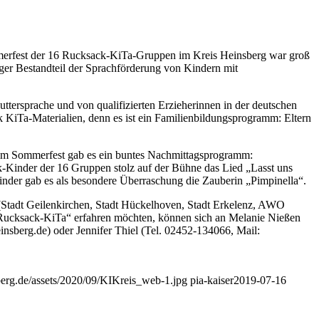
erfest der 16 Rucksack-KiTa-Gruppen im Kreis Heinsberg war groß
ger Bestandteil der Sprachförderung von Kindern mit
ersprache und von qualifizierten Erzieherinnen in der deutschen
k KiTa-Materialien, denn es ist ein Familienbildungsprogramm: Eltern
Beim Sommerfest gab es ein buntes Nachmittagsprogramm:
ck-Kinder der 16 Gruppen stolz auf der Bühne das Lied „Lasst uns
inder gab es als besondere Überraschung die Zauberin „Pimpinella“.
Stadt Geilenkirchen, Stadt Hückelhoven, Stadt Erkelenz, AWO
Rucksack-KiTa“ erfahren möchten, können sich an Melanie Nießen
berg.de) oder Jennifer Thiel (Tel. 02452-134066, Mail:
sberg.de/assets/2020/09/KIKreis_web-1.jpg
pia-kaiser
2019-07-16