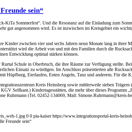
 Freunde sein“
ack-KiTa Sommerfest“. Und die Resonanz auf die Einladung zum Somm
ehr gut angenommen wird. Es ist inzwischen im Kreisgebiet ein wichti
Kinder zwischen vier und sechs Jahren neun Monate lang in ihrer Mutt
nterstützt wird die Arbeit von und mit den Familien durch die Rucksac
meinen Entwicklung optimal stärken können.
 Rurtal Schule in Oberbruch, die ihre Räume zur Verfügung stellte. 
ierlichen Einsatz zu würdigen. Im Anschluss präsentierten alle Rucksa
 mit Hüpfburg, Eierlaufen, Enten Angeln, Tanz und anderem. Für die K
rationszentrum Kreis Heinsberg sowie mittlerweile sieben Trägern (
GV Selfkant.) Kindertagesstätten, die mehr über dieses Programm „
one Ruhrmann (Tel. 02452-134069, Mail: Simone.Ruhrmann@kreis-heins
reis_web-1.jpg
0
0
pia-kaiser
https://www.integrationsportal-kreis-hein
le Freunde sein“