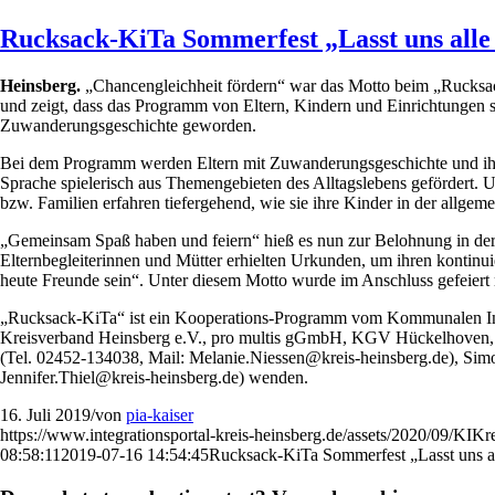
Rucksack-KiTa Sommerfest „Lasst uns alle
Heinsberg.
„Chancengleichheit fördern“ war das Motto beim „Rucks
und zeigt, dass das Programm von Eltern, Kindern und Einrichtungen s
Zuwanderungsgeschichte geworden.
Bei dem Programm werden Eltern mit Zuwanderungsgeschichte und ihre 
Sprache spielerisch aus Themengebieten des Alltagslebens gefördert. U
bzw. Familien erfahren tiefergehend, wie sie ihre Kinder in der allge
„Gemeinsam Spaß haben und feiern“ hieß es nun zur Belohnung in der
Elternbegleiterinnen und Mütter erhielten Urkunden, um ihren kontinu
heute Freunde sein“. Unter diesem Motto wurde im Anschluss gefeiert
„Rucksack-KiTa“ ist ein Kooperations-Programm vom Kommunalen Integ
Kreisverband Heinsberg e.V., pro multis gGmbH, KGV Hückelhoven, K
(Tel. 02452-134038, Mail: Melanie.Niessen@kreis-heinsberg.de), Sim
Jennifer.Thiel@kreis-heinsberg.de) wenden.
16. Juli 2019
/
von
pia-kaiser
https://www.integrationsportal-kreis-heinsberg.de/assets/2020/09/KIK
08:58:11
2019-07-16 14:54:45
Rucksack-KiTa Sommerfest „Lasst uns al