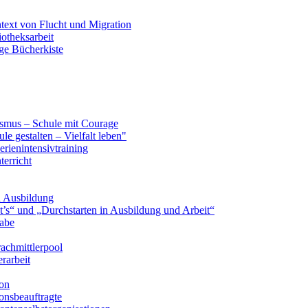
text von Flucht und Migration
iotheksarbeit
ge Bücherkiste
smus – Schule mit Courage
le gestalten – Vielfalt leben"
erienintensivtraining
terricht
n Ausbildung
’s“ und „Durchstarten in Ausbildung und Arbeit“
gabe
achmittlerpool
rarbeit
ion
onsbeauftragte