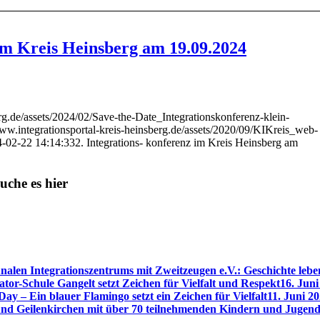
 im Kreis Heinsberg am 19.09.2024
erg.de/assets/2024/02/Save-the-Date_Integrationskonferenz-klein-
www.integrationsportal-kreis-heinsberg.de/assets/2020/09/KIKreis_web-
-02-22 14:14:33
2. Integrations- konferenz im Kreis Heinsberg am
uche es hier
en Integrationszentrums mit Zweitzeugen e.V.: Geschichte lebe
or-Schule Gangelt setzt Zeichen für Vielfalt und Respekt
16. Juni
ay – Ein blauer Flamingo setzt ein Zeichen für Vielfalt
11. Juni 20
nd Geilenkirchen mit über 70 teilnehmenden Kindern und Jugend