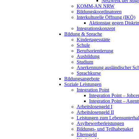
Netzwerk der Migra
KOMM-AN NRW
Bildungskoordinatoren
Interkulturelle Öffnung (IKÖ)
Aktionstag gegen Diskri
Integrationskonzept
Bildung & Sprache
Kindertagesstätte
Schule
Berufsorientierung
Ausbildung
Studium
Anerkennung ausländischer Sch
Sprachkurse
Bildungsangebote
Soziale Leistungen
Integration Point
Integration Point – Jobce
Integration Point – Agent
Arbeitslosengeld I
Arbeitslosengeld II
Leistungen zum Lebensunterhal
Asylbewerberleistungen
Bildungs- und Teilhabepaket
Elterngeld