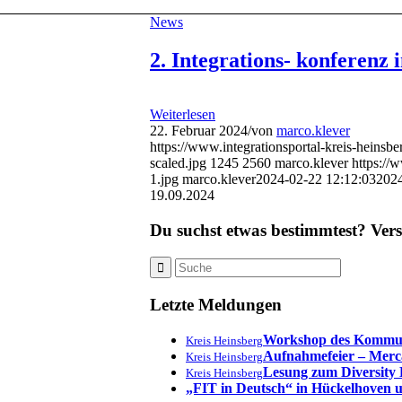
News
2. Integrations- konferenz
Weiterlesen
22. Februar 2024
/
von
marco.klever
https://www.integrationsportal-kreis-heinsb
scaled.jpg
1245
2560
marco.klever
https://
1.jpg
marco.klever
2024-02-22 12:12:03
2024
19.09.2024
Du suchst etwas bestimmtest? Vers
Letzte Meldungen
Workshop des Kommunal
Kreis Heinsberg
Aufnahmefeier – Mercat
Kreis Heinsberg
Lesung zum Diversity D
Kreis Heinsberg
„FIT in Deutsch“ in Hückelhoven u