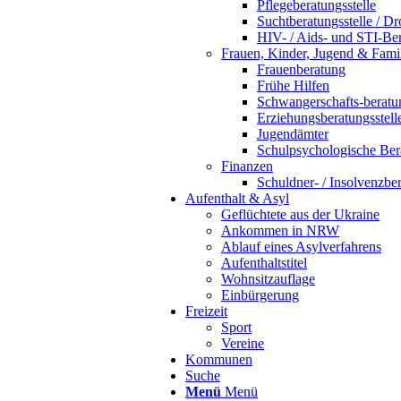
Pflegeberatungsstelle
Suchtberatungsstelle / Dr
HIV- / Aids- und STI-Ber
Frauen, Kinder, Jugend & Fami
Frauenberatung
Frühe Hilfen
Schwangerschafts-beratun
Erziehungsberatungsstell
Jugendämter
Schulpsychologische Bera
Finanzen
Schuldner- / Insolvenzber
Aufenthalt & Asyl
Geflüchtete aus der Ukraine
Ankommen in NRW
Ablauf eines Asylverfahrens
Aufenthaltstitel
Wohnsitzauflage
Einbürgerung
Freizeit
Sport
Vereine
Kommunen
Suche
Menü
Menü