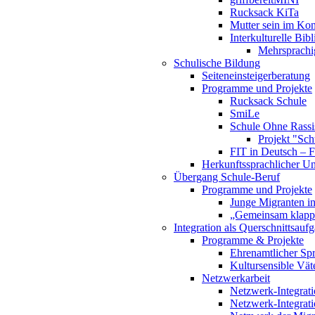
Rucksack KiTa
Mutter sein im Kon
Interkulturelle Bibl
Mehrsprachi
Schulische Bildung
Seiteneinsteigerberatung
Programme und Projekte
Rucksack Schule
SmiLe
Schule Ohne Rassi
Projekt "Schu
FIT in Deutsch – F
Herkunftssprachlicher Un
Übergang Schule-Beruf
Programme und Projekte
Junge Migranten i
„Gemeinsam klappt
Integration als Querschnittsauf
Programme & Projekte
Ehrenamtlicher Spr
Kultursensible Väte
Netzwerkarbeit
Netzwerk-Integrat
Netzwerk-Integrati