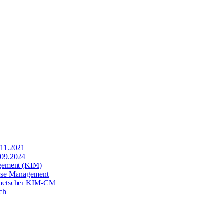
.11.2021
.09.2024
gement (KIM)
ase Management
lmetscher KIM-CM
ch