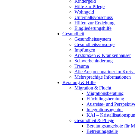
Kindergeld
Hilfe zur Pflege
Wohngeld
Unterhaltsvorschuss
Hilfen zur Erziehung
Eingliederungshilfe
Gesundheit
Gesundheitssystem
Gesundheitsvorsorge
Impfungen
Arztpraxen & Krankenhäuser
Schwerbehinderung
Trauma
Alle Ansprechpartner im Kreis
Mehrsprachige Informationen
Beratung & Hilfe
Migration & Flucht
Migrationsberatung
Flüchtlingsberatung
Ausreise- und Perspektiv
Integrationsagentur
KAI – Kristallisationspun
Gesundheit & Pflege
Beratungsangebote für M
Betreuungsstelle