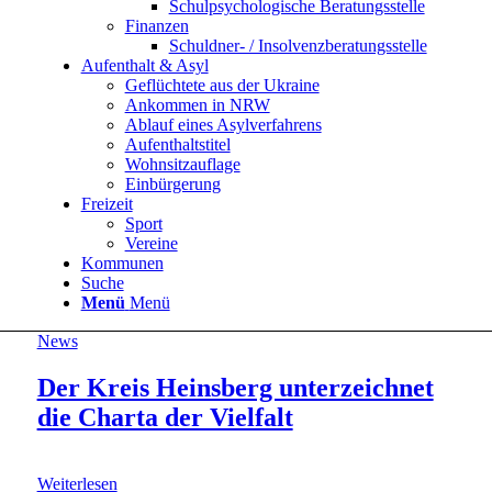
Schulpsychologische Beratungsstelle
Finanzen
Schuldner- / Insolvenzberatungsstelle
Aufenthalt & Asyl
Geflüchtete aus der Ukraine
Ankommen in NRW
Ablauf eines Asylverfahrens
Aufenthaltstitel
Wohnsitzauflage
Einbürgerung
Freizeit
Sport
Vereine
Kommunen
Suche
Menü
Menü
News
Der Kreis Heinsberg unterzeichnet
die Charta der Vielfalt
Weiterlesen