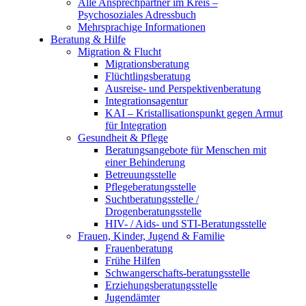
Alle Ansprechpartner im Kreis –
Psychosoziales Adressbuch
Mehrsprachige Informationen
Beratung & Hilfe
Migration & Flucht
Migrationsberatung
Flüchtlingsberatung
Ausreise- und Perspektivenberatung
Integrationsagentur
KAI – Kristallisationspunkt gegen Armut
für Integration
Gesundheit & Pflege
Beratungsangebote für Menschen mit
einer Behinderung
Betreuungsstelle
Pflegeberatungsstelle
Suchtberatungsstelle /
Drogenberatungsstelle
HIV- / Aids- und STI-Beratungsstelle
Frauen, Kinder, Jugend & Familie
Frauenberatung
Frühe Hilfen
Schwangerschafts-beratungsstelle
Erziehungsberatungsstelle
Jugendämter