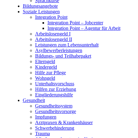
Sprachkurse
Bildungsangebote
Soziale Leistungen
Integration Point
Integration Point – Jobcenter
Integration Point – Agentur für Arbeit
Arbeitslosengeld I
Arbeitslosengeld II
Leistungen zum Lebensunterhalt
Asylbewerberleistungen
Bildungs- und Teilhabepaket
Elterngeld
Kindergeld
Hilfe zur Pflege
Wohngeld
Unterhaltsvorschuss
Hilfen zur Erziehung
Eingliederungshilfe
Gesundheit
Gesundheitssystem
Gesundheitsvorsorge
Impfungen
Arztpraxen & Krankenhäuser
Schwerbehinderung
Trauma