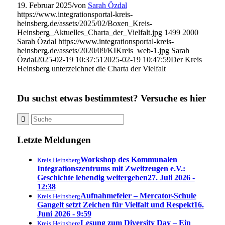
19. Februar 2025
/
von
Sarah Özdal
https://www.integrationsportal-kreis-
heinsberg.de/assets/2025/02/Boxen_Kreis-
Heinsberg_Aktuelles_Charta_der_Vielfalt.jpg
1499
2000
Sarah Özdal
https://www.integrationsportal-kreis-
heinsberg.de/assets/2020/09/KIKreis_web-1.jpg
Sarah
Özdal
2025-02-19 10:37:51
2025-02-19 10:47:59
Der Kreis
Heinsberg unterzeichnet die Charta der Vielfalt
Du suchst etwas bestimmtest? Versuche es hier
Letzte Meldungen
Workshop des Kommunalen
Kreis Heinsberg
Integrationszentrums mit Zweitzeugen e.V.:
Geschichte lebendig weitergeben
27. Juli 2026 -
12:38
Aufnahmefeier – Mercator-Schule
Kreis Heinsberg
Gangelt setzt Zeichen für Vielfalt und Respekt
16.
Juni 2026 - 9:59
Lesung zum Diversity Day – Ein
Kreis Heinsberg