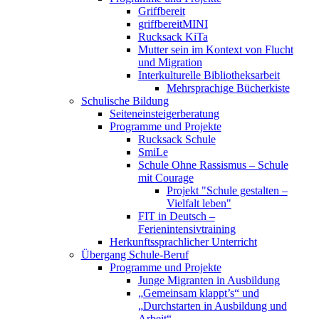
Griffbereit
griffbereitMINI
Rucksack KiTa
Mutter sein im Kontext von Flucht
und Migration
Interkulturelle Bibliotheksarbeit
Mehrsprachige Bücherkiste
Schulische Bildung
Seiteneinsteigerberatung
Programme und Projekte
Rucksack Schule
SmiLe
Schule Ohne Rassismus – Schule
mit Courage
Projekt "Schule gestalten –
Vielfalt leben"
FIT in Deutsch –
Ferienintensivtraining
Herkunftssprachlicher Unterricht
Übergang Schule-Beruf
Programme und Projekte
Junge Migranten in Ausbildung
„Gemeinsam klappt’s“ und
„Durchstarten in Ausbildung und
Arbeit“