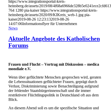
https://www.integrationsportal-kreis-
heinsberg.de/assets/2019/08/4f68a6966de328b5e0241ece2cfd613
764
1280
pia-kaiser
https://www.integrationsportal-kreis-
heinsberg.de/assets/2020/09/KIKreis_web-1.jpg
pia-
kaiser
2019-08-26 12:23:13
2019-08-26
14:07:06
Informationsflyer für Unternehmen
News
Aktuelle Angebote des Katholischen
Forums
Frauen und Flucht – Vortrag mit Diskussion – medica
mondiale e.V.
Wenn über geflüchtete Menschen gesprochen wird, geraten
die Lebenssituationen geflüchteter Frauen, geprägt durch
Verlust, Diskriminierung sowie Benachteiligung aufgrund
der fehlender Staatsbürgerinnenschaft und die immer
restriktivere Flüchtlingspolitik in Deutschland oft aus dem
Blick.
An diesem Abend soll es um die spezifische Situation und