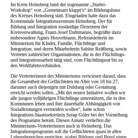
Im Kreis Heinsberg fand der sogenannte „Starter-
Workshop“ von „Gemeinsam klappt’s“ im Bildungshaus
des Kreises Heinsberg statt. Eingeladen hatte dazu das
Kommunale Integrationszentrum Heinsberg. Der für
Bildung und Integration zuständige Dezernent der
Kreisverwaltung, Franz-Josef Dahlmanns, begrüßte dazu
insbesondere Agnes Heuvelmann, Referatsleiterin im
Ministerium für Kinder, Familie, Flüchtlinge und
Integration, und deren Mitarbeiterin Sabine Reißberg, sowie
Vertreter zahlreicher Organisationen, die in der Flüchtlings-
und Integrationsarbeit tätig sind, vom Flüchtlingsrat bis zu
den Wohlfahrtsverbänden.
Die Vertreterinnen des Ministeriums verwiesen darauf, dass
die Gesamtheit der Geflüchteten im Alter von 18 bis 27,
darunter auch diejenigen mit Duldung oder Gestattung
erreicht werden sollen. „Mit der neuen Initiative wollen wir
alle jungen volljährigen Flüchtlinge unterstützen, die in den
Kommunen leben und ihre dauerhafte Abhängigkeit von
Sozialleistungen vermeiden wollen“, hatte schon
Integrations-Staatssekretärin Serap Güler bei der Vorstellung
des Programms betont. Diesen Ansatz vertieften die
Ministeriums-Vertreterinnen auch in Heinsberg. Das
Integrationsprogramm soll die Geflüchteten quasi in allen
Lebensbereichen erreichen, wobei Bildung und Beruf einen