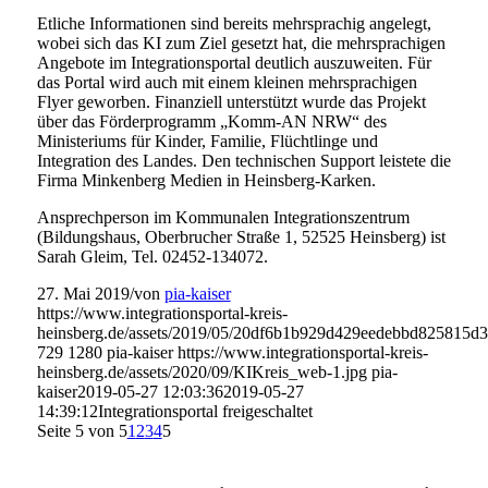
Etliche Informationen sind bereits mehrsprachig angelegt,
wobei sich das KI zum Ziel gesetzt hat, die mehrsprachigen
Angebote im Integrationsportal deutlich auszuweiten. Für
das Portal wird auch mit einem kleinen mehrsprachigen
Flyer geworben. Finanziell unterstützt wurde das Projekt
über das Förderprogramm „Komm-AN NRW“ des
Ministeriums für Kinder, Familie, Flüchtlinge und
Integration des Landes. Den technischen Support leistete die
Firma Minkenberg Medien in Heinsberg-Karken.
Ansprechperson im Kommunalen Integrationszentrum
(Bildungshaus, Oberbrucher Straße 1, 52525 Heinsberg) ist
Sarah Gleim, Tel. 02452-134072.
27. Mai 2019
/
von
pia-kaiser
https://www.integrationsportal-kreis-
heinsberg.de/assets/2019/05/20df6b1b929d429eedebbd825815d3
729
1280
pia-kaiser
https://www.integrationsportal-kreis-
heinsberg.de/assets/2020/09/KIKreis_web-1.jpg
pia-
kaiser
2019-05-27 12:03:36
2019-05-27
14:39:12
Integrationsportal freigeschaltet
Seite 5 von 5
1
2
3
4
5