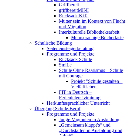
Griffbereit
griffbereitMINI
Rucksack KiTa
Mutter sein im Kontext von Flucht
und Migration
Interkulturelle Bibliotheksarbeit
Mehrsprachige Bücherkiste
Schulische Bildung
Seiteneinsteigerberatung
Programme und Projekte
Rucksack Schule
SmiLe
Schule Ohne Rassismus – Schule
mit Courage
Projekt "Schule gestalten –
Vielfalt leben"
FIT in Deutsch –
Ferienintensivtraining
Herkunftssprachlicher Unterricht
Übergang Schule-Beruf
Programme und Projekte
Junge Migranten in Ausbildung
„Gemeinsam klappt’s“ und
„Durchstarten in Ausbildung und
Arbeit“