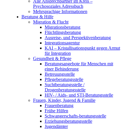
Alle Ansprechpartner im Kreis –
Psychosoziales Adressbuch
Mehrsprachige Informationen
Beratung & Hilfe
Migration & Flucht
Migrationsberatung
Flüchtlingsberatung
Ausreise- und Perspektivenberatung
Integrationsagentur
KAI – Kristallisationspunkt gegen Armut
für Integration
Gesundheit & Pflege
Beratungsangebote für Menschen mit
einer Behinderung
Betreuungsstelle
Pflegeberatungsstelle
Suchtberatungsstelle /
Drogenberatungsstelle
HIV- / Aids- und STI-Beratungsstelle
Frauen, Kinder, Jugend & Familie
Frauenberatung
Frühe Hilfen
Schwangerschafts-beratungsstelle
Erziehungsberatungsstelle
Jugendämter