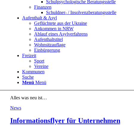
Schulpsychologische Beratungsstelle
Finanzen
Schuldner- / Insolvenzberatungsstelle
Aufenthalt & Asyl
Geflüchtete aus der Ukraine
Ankommen in NRW
Ablauf eines Asylverfahrens
Aufenthaltstitel
Wohnsitzauflage
Einbürgerung
Freizeit
Sport
Vereine
Kommunen
Suche
Menü
Menü
Alles was neu ist…
News
Informationsflyer für Unternehmen