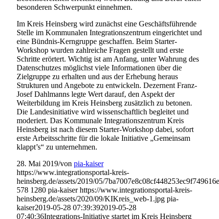
besonderen Schwerpunkt einnehmen.
Im Kreis Heinsberg wird zunächst eine Geschäftsführende
Stelle im Kommunalen Integrationszentrum eingerichtet und
eine Bündnis-Kerngruppe geschaffen. Beim Starter-
Workshop wurden zahlreiche Fragen gestellt und erste
Schritte erörtert. Wichtig ist am Anfang, unter Wahrung des
Datenschutzes möglichst viele Informationen über die
Zielgruppe zu erhalten und aus der Erhebung heraus
Strukturen und Angebote zu entwickeln. Dezernent Franz-
Josef Dahlmanns legte Wert darauf, den Aspekt der
Weiterbildung im Kreis Heinsberg zusätzlich zu betonen.
Die Landesinitiative wird wissenschaftlich begleitet und
moderiert. Das Kommunale Integrationszentrum Kreis
Heinsberg ist nach diesem Starter-Workshop dabei, sofort
erste Arbeitsschritte für die lokale Initiative „Gemeinsam
klappt’s“ zu unternehmen.
28. Mai 2019
/
von
pia-kaiser
https://www.integrationsportal-kreis-
heinsberg.de/assets/2019/05/7ba7007e8c08cf448253ec9f749616e
578
1280
pia-kaiser
https://www.integrationsportal-kreis-
heinsberg.de/assets/2020/09/KIKreis_web-1.jpg
pia-
kaiser
2019-05-28 07:39:39
2019-05-28
07:40:36
Integrations-Initiative startet im Kreis Heinsberg