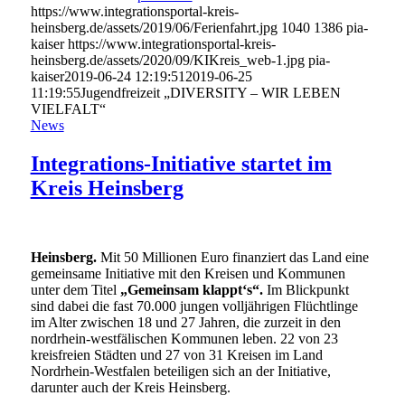
https://www.integrationsportal-kreis-
heinsberg.de/assets/2019/06/Ferienfahrt.jpg
1040
1386
pia-
kaiser
https://www.integrationsportal-kreis-
heinsberg.de/assets/2020/09/KIKreis_web-1.jpg
pia-
kaiser
2019-06-24 12:19:51
2019-06-25
11:19:55
Jugendfreizeit „DIVERSITY – WIR LEBEN
VIELFALT“
News
Integrations-Initiative startet im
Kreis Heinsberg
Heinsberg.
Mit 50 Millionen Euro finanziert das Land eine
gemeinsame Initiative mit den Kreisen und Kommunen
unter dem Titel
„Gemeinsam klappt‘s“.
Im Blickpunkt
sind dabei die fast 70.000 jungen volljährigen Flüchtlinge
im Alter zwischen 18 und 27 Jahren, die zurzeit in den
nordrhein-westfälischen Kommunen leben. 22 von 23
kreisfreien Städten und 27 von 31 Kreisen im Land
Nordrhein-Westfalen beteiligen sich an der Initiative,
darunter auch der Kreis Heinsberg.