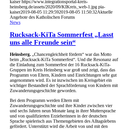
kaiser
https://www.integrationsportal-kreis-
heinsberg.de/assets/2020/09/KIKreis_web-1.jpg
pia-
kaiser
2019-08-05 11:29:59
2019-08-05 11:50:32
Aktuelle
Angebote des Katholischen Forums
News
Rucksack-KiTa Sommerfest „Lasst
uns alle Freunde sein“
Heinsberg.
„Chancengleichheit fördern“ war das Motto
beim „Rucksack-KiTa Sommerfest“. Und die Resonanz auf
die Einladung zum Sommerfest der 16 Rucksack-KiTa-
Gruppen im Kreis Heinsberg war groß und zeigt, dass das
Programm von Eltern, Kindern und Einrichtungen sehr gut
angenommen wird. Es ist inzwischen im Kreisgebiet ein
wichtiger Bestandteil der Sprachförderung von Kindern mit
Zuwanderungsgeschichte geworden.
Bei dem Programm werden Eltern mit
Zuwanderungsgeschichte und ihre Kinder zwischen vier
und sechs Jahren neun Monate lang in ihrer Muttersprache
und von qualifizierten Erzieherinnen in der deutschen
Sprache spielerisch aus Themengebieten des Alltagslebens
gefördert. Unterstützt wird die Arbeit von und mit den