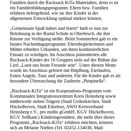
Familien durch die Rucksack KiTa-Materialien, denn es ist
ein Familienbildungsprogramm: Eltern bzw. Familien
erfahren tiefergehend, wie sie ihre Kinder in der
allgemeinen Entwicklung optimal stärken können.
„Gemeinsam Spaß haben und feiern“ hieß es nun zur
Belohnung in der Rurtal Schule in Oberbruch, die ihre
Räume zur Verfügung stellte. Beim Sommerfest gab es ein
buntes Nachmittagsprogramm: Elternbegleiterinnen und
Mütter erhielten Urkunden, um ihren kontinuierlichen
Einsatz zu würdigen. Im Anschluss präsentierten alle
Rucksack-Kinder der 16 Gruppen stolz auf der Bühne das
Lied „Lasst uns heute Freunde sein“. Unter diesem Motto
wurde im Anschluss gefeiert mit Hüpfburg, Eierlaufen,
Enten Angeln, Tanz und anderem. Für die Kinder gab es als
besondere Überraschung die Zauberin „Pimpinella“.
„Rucksack-KiTa“ ist ein Kooperations-Programm vom
Kommunalen Integrationszentrum Kreis Heinsberg sowie
mittlerweile sieben Trägern (Stadt Geilenkirchen, Stadt
Hückelhoven, Stadt Erkelenz, AWO Kreisverband
Heinsberg e.V., pro multis gGmbH, KGV Hückelhoven,
KGV Selfkant.) Kindertagesstätten, die mehr über dieses
Programm „Rucksack-KiTa“ erfahren möchten, können
sich an Melanie Nießen (Tel. 02452-134038, Mail: