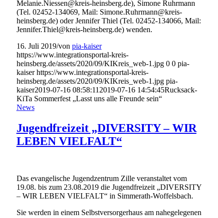
Melanie.Niessen@kreis-heinsberg.de), Simone Ruhrmann
(Tel. 02452-134069, Mail: Simone.Ruhrmann@kreis-
heinsberg.de) oder Jennifer Thiel (Tel. 02452-134066, Mail:
Jennifer.Thiel@kreis-heinsberg.de) wenden.
16. Juli 2019
/
von
pia-kaiser
https://www.integrationsportal-kreis-
heinsberg.de/assets/2020/09/KIKreis_web-1.jpg
0
0
pia-
kaiser
https://www.integrationsportal-kreis-
heinsberg.de/assets/2020/09/KIKreis_web-1.jpg
pia-
kaiser
2019-07-16 08:58:11
2019-07-16 14:54:45
Rucksack-
KiTa Sommerfest „Lasst uns alle Freunde sein“
News
Jugendfreizeit „DIVERSITY – WIR
LEBEN VIELFALT“
Das evangelische Jugendzentrum Zille veranstaltet vom
19.08. bis zum 23.08.2019 die Jugendfreizeit „DIVERSITY
– WIR LEBEN VIELFALT“ in Simmerath-Woffelsbach.
Sie werden in einem Selbstversorgerhaus am nahegelegenen