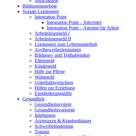
Sprachkurse
Bildungsangebote
Soziale Leistungen
Integration Point
Integration Point – Jobcenter
Integration Point – Agentur für Arbeit
Arbeitslosengeld I
Arbeitslosengeld II
Leistungen zum Lebensunterhalt
Asylbewerberleistungen
Bildungs- und Teilhabepaket
Elterngeld
Kindergeld
Hilfe zur Pflege
Wohngeld
Unterhaltsvorschuss
Hilfen zur Erziehung
Eingliederungshilfe
Gesundheit
Gesundheitssystem
Gesundheitsvorsorge
Impfungen
Arztpraxen & Krankenhäuser
Schwerbehinderung
Trauma