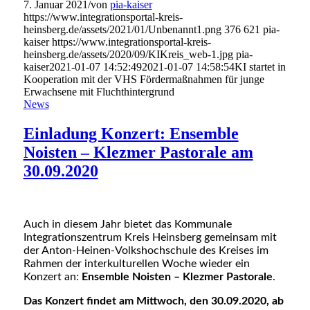
7. Januar 2021
/
von
pia-kaiser
https://www.integrationsportal-kreis-
heinsberg.de/assets/2021/01/Unbenannt1.png
376
621
pia-
kaiser
https://www.integrationsportal-kreis-
heinsberg.de/assets/2020/09/KIKreis_web-1.jpg
pia-
kaiser
2021-01-07 14:52:49
2021-01-07 14:58:54
KI startet in
Kooperation mit der VHS Fördermaßnahmen für junge
Erwachsene mit Fluchthintergrund
News
Einladung Konzert: Ensemble
Noisten – Klezmer Pastorale am
30.09.2020
Auch in diesem Jahr bietet das Kommunale
Integrationszentrum Kreis Heinsberg gemeinsam mit
der Anton-Heinen-Volkshochschule des Kreises im
Rahmen der interkulturellen Woche wieder ein
Konzert an:
Ensemble Noisten – Klezmer Pastorale
.
Das Konzert findet am Mittwoch, den 30.09.2020, ab