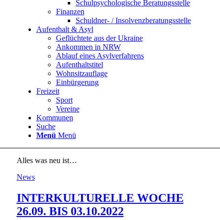
Schulpsychologische Beratungsstelle
Finanzen
Schuldner- / Insolvenzberatungsstelle
Aufenthalt & Asyl
Geflüchtete aus der Ukraine
Ankommen in NRW
Ablauf eines Asylverfahrens
Aufenthaltstitel
Wohnsitzauflage
Einbürgerung
Freizeit
Sport
Vereine
Kommunen
Suche
Menü
Menü
Alles was neu ist…
News
INTERKULTURELLE WOCHE
26.09. BIS 03.10.2022