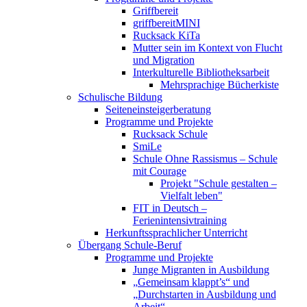
Griffbereit
griffbereitMINI
Rucksack KiTa
Mutter sein im Kontext von Flucht
und Migration
Interkulturelle Bibliotheksarbeit
Mehrsprachige Bücherkiste
Schulische Bildung
Seiteneinsteigerberatung
Programme und Projekte
Rucksack Schule
SmiLe
Schule Ohne Rassismus – Schule
mit Courage
Projekt "Schule gestalten –
Vielfalt leben"
FIT in Deutsch –
Ferienintensivtraining
Herkunftssprachlicher Unterricht
Übergang Schule-Beruf
Programme und Projekte
Junge Migranten in Ausbildung
„Gemeinsam klappt’s“ und
„Durchstarten in Ausbildung und
Arbeit“