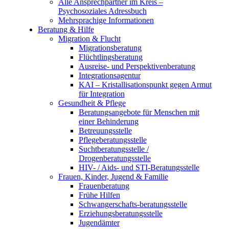
Alle Ansprechpartner im Kreis –
Psychosoziales Adressbuch
Mehrsprachige Informationen
Beratung & Hilfe
Migration & Flucht
Migrationsberatung
Flüchtlingsberatung
Ausreise- und Perspektivenberatung
Integrationsagentur
KAI – Kristallisationspunkt gegen Armut
für Integration
Gesundheit & Pflege
Beratungsangebote für Menschen mit
einer Behinderung
Betreuungsstelle
Pflegeberatungsstelle
Suchtberatungsstelle /
Drogenberatungsstelle
HIV- / Aids- und STI-Beratungsstelle
Frauen, Kinder, Jugend & Familie
Frauenberatung
Frühe Hilfen
Schwangerschafts-beratungsstelle
Erziehungsberatungsstelle
Jugendämter