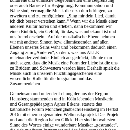
kulturelle und ethnische Gegebenheiten eine Begrenzung
oder auch Barriere für Begegnung, Kommunikation und
Nähe sind, vermag die Musik diese zu durchdringen, zu
erweitern und zu ermöglichen. „Sing mir dein Lied, damit
ich dich besser verstehen kann.“ Wenn wir die Musik einer
anderen Kultur hören und erleben, dann bekommen wir
einen Einblick, ein Gefühl, für das, was unbekannt ist und
uns fremd erscheint. Auf der musikalische Ebene nehmen
wir mit anderen Sinnen bzw. allumfassender, auf allen
Ebenen unseres Seins wahr und bekommen dadurch einen
Zugang zum „Anderen“,zu dem, was uns ALLE
miteinander verbindet.Einfach ausgedrückt, könnte man
auch sagen, dass die Musik eine Form der Liebe ist,die uns
zu Brüdern und Schwestern werden lässt. Deshalb spielt die
Musik auch in unserem Flüchtlingsgeschehen eine
wesentliche Rolle für die Integration und das
Zusammenleben.
Gemeinsam und unter der Leitung der aus der Region
Heinsberg stammenden und in Köln lebenden Musikerin
und Gesangspädagogin Agnes Erkens, startete das
katholische Forum Mönchengladbach/Heinsberg im Herbst
2016 mit einem sogenannten Weltmusikprojekt. Das Projekt
und auch die Region haben Glück. Hier sind im wahrsten
Sinne des Wortes einige wunderbare Musiker „gestrandet“,