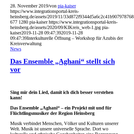
28. November 2019
/
von
pia-kaiser
https://www.integrationsportal-kreis-
heinsberg.de/assets/2019/11/33d872f9344d5a6c2c41b907978768
677
1280
pia-kaiser
https://www.integrationsportal-kreis-
heinsberg.de/assets/2020/09/KIKreis_web-1.jpg
pia-
kaiser
2019-11-28 09:47:39
2019-11-28
09:47:39
Interkulturelle Öffnung – Workshop für Azubis der
Kreisverwaltung
News
Das Ensemble „Aghani“ stellt sich
vor
Sing mir dein Lied, damit ich dich besser verstehen
kann!
Das Ensemble „Aghani“ – ein Projekt mit und für
Flüchtlingsmusiker der Region Heinsberg
Musik verbindet Menschen, Völker und Kulturen unserer
Welt. Musik ist unsere universelle Sprache. Dort wo