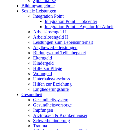
Sprachkurse
Bildungsangebote
Soziale Leistungen
Integration Point
Integration Point – Jobcenter
Integration Point – Agentur für Arbeit
Arbeitslosengeld I
Arbeitslosengeld II
Leistungen zum Lebensunterhalt
Asylbewerberleistungen
Bildungs- und Teilhabepaket
Elterngeld
Kindergeld
Hilfe zur Pflege
Wohngeld
Unterhaltsvorschuss
Hilfen zur Erziehung
Eingliederungshilfe
Gesundheit
Gesundheitssystem
Gesundheitsvorsorge
Impfungen
Arztpraxen & Krankenhäuser
Schwerbehinderung
Trauma