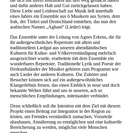
die sich mit ihrem Instrument auf den Weg gemacht haben
und dafür anderes Hab und Gut zurückgelassen haben.
Diese Liebe und Leidenschaft zur Musik ließ innerhalb
eines Jahres ein Ensemble aus 6 Musikern aus Syrien, dem
Irak, der Türkei und Deutschland entstehen, das nun den
arabischen Namen „Aghani“ (Lieder) trägt.
Das Ensemble unter der Leitung von Agnes Erkens, die für
ihr außergewöhnliches Repertoire mit altem und
traditionellem Liedgut aus unseren abendländischen
Kulturen für Kultur- und Völkerverständigung mehrfach
ausgezeichnet wurde, erarbeitete mit dem Ensemble ein
wunderbares Repertoire. Traditionelle Lyrik und Poesie der
Herkunftsländer der Musiker gehören zum Programm wie
auch Lieder der anderen Kulturen. Die Zuhörer und
Besucher können sich auf ein außergewöhnliches
Klangerlebnis freuen, das einen Einblick in neue und doch
bekannte Welten führt und uns in unseren, ach so
menschlichen Empfindungen, miteinander verbindet.
Denn schließlich soll die Intention mit dem Ziel mit diesem
Projekt einen Beitrag zur Integration in der Region zu
leisten, um Fremdes verständlich zumachen, Vorurteile
abzubauen, Annäherung zu ermöglichen und eine kulturelle
Bereicherung zu werden, möglichst viele Menschen
erreichen.