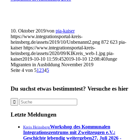
10. Oktober 2019
/
von
pia-kaiser
https://www.integrationsportal-kreis-
heinsberg.de/assets/2019/10/Unbenannt2.png
872
623
pia-
kaiser
https://www.integrationsportal-kreis-
heinsberg.de/assets/2020/09/KIKreis_web-1.jpg
pia-
kaiser
2019-10-10 11:59:45
2019-10-10 12:08:40
Junge
Migranten in Ausbildung November 2019
Seite 4 von 5
1
2
3
4
5
Du suchst etwas bestimmtest? Versuche es hier
Letzte Meldungen
Workshop des Kommunalen
Kreis Heinsberg
Integrationszentrums mit Zweitzeugen e.V.:
Geschichte lebendig weitergeben
27. Juli 2026 -