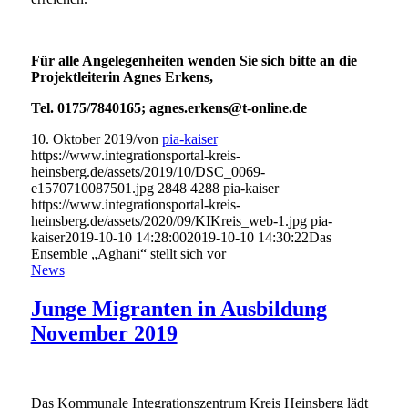
Für alle Angelegenheiten wenden Sie sich bitte an die
Projektleiterin Agnes Erkens,
Tel. 0175/7840165; agnes.erkens@t-online.de
10. Oktober 2019
/
von
pia-kaiser
https://www.integrationsportal-kreis-
heinsberg.de/assets/2019/10/DSC_0069-
e1570710087501.jpg
2848
4288
pia-kaiser
https://www.integrationsportal-kreis-
heinsberg.de/assets/2020/09/KIKreis_web-1.jpg
pia-
kaiser
2019-10-10 14:28:00
2019-10-10 14:30:22
Das
Ensemble „Aghani“ stellt sich vor
News
Junge Migranten in Ausbildung
November 2019
Das Kommunale Integrationszentrum Kreis Heinsberg lädt